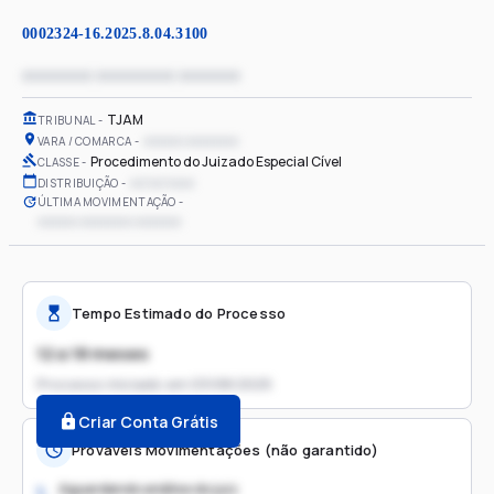
0002324-16.2025.8.04.3100
xxxxxxxx xxxxxxxxx xxxxxxx
TJAM
TRIBUNAL
xxxxxx xxxxxxxx
VARA / COMARCA
Procedimento do Juizado Especial Cível
CLASSE
xx/xx/xxxx
DISTRIBUIÇÃO
ÚLTIMA MOVIMENTAÇÃO
xxxxxx xxxxxxxx xxxxxxx
Tempo Estimado do Processo
12 a 18 meses
Processo iniciado em
03/08/2025
Criar Conta Grátis
Prováveis Movimentações (não garantido)
Aguardando análise do juiz
1.