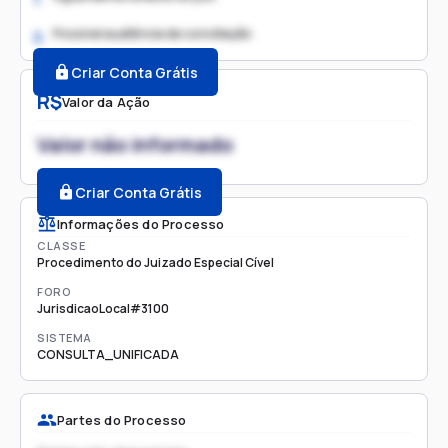
Possível audiência de conciliação
2.
Criar Conta Grátis
R$
Valor da Ação
Valor não informado
Criar Conta Grátis
Informações do Processo
CLASSE
Procedimento do Juizado Especial Cível
FORO
JurisdicaoLocal#3100
SISTEMA
CONSULTA_UNIFICADA
Partes do Processo