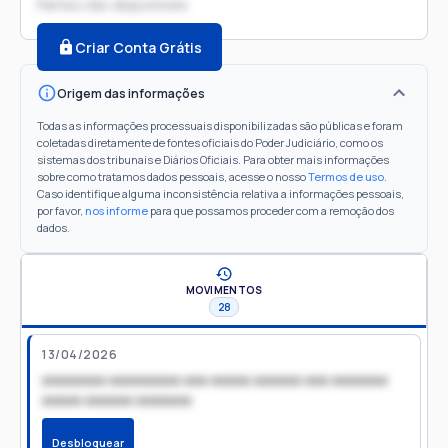
Partes não disponíveis
Criar Conta Grátis
Origem das informações
Todas as informações processuais disponibilizadas são públicas e foram
coletadas diretamente de fontes oficiais do Poder Judiciário, como os
sistemas dos tribunais e Diários Oficiais. Para obter mais informações
sobre como tratamos dados pessoais, acesse o nosso
Termos de uso
.
Caso identifique alguma inconsistência relativa a informações pessoais,
por favor,
nos informe
para que possamos proceder com a remoção dos
dados.
MOVIMENTOS
28
13/04/2026
xxxxxxxx xxxxxxxxx xxx xxxxx xxxxxx xxx xxxxxxx
xxxxx xxxxxx xxxxxxx
Desbloquear