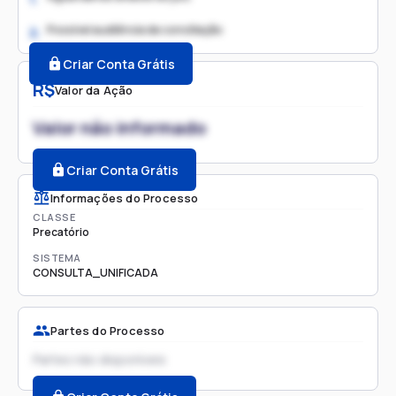
Possível audiência de conciliação
2.
Criar Conta Grátis
R$
Valor da Ação
Valor não informado
Criar Conta Grátis
Informações do Processo
CLASSE
Precatório
SISTEMA
CONSULTA_UNIFICADA
Partes do Processo
Partes não disponíveis