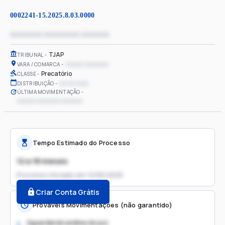
0002241-15.2025.8.03.0000
xxxxxxxx xxxxxxxxx xxxxxxx
TJAP
TRIBUNAL
xxxxxx xxxxxxxx
VARA / COMARCA
Precatório
CLASSE
xx/xx/xxxx
DISTRIBUIÇÃO
ÚLTIMA MOVIMENTAÇÃO
xxxxxx xxxxxxxx xxxxxxx
Tempo Estimado do Processo
12 a 18 meses
Processo iniciado em
12/05/2025
Criar Conta Grátis
Prováveis Movimentações (não garantido)
Aguardando análise do juiz
1.