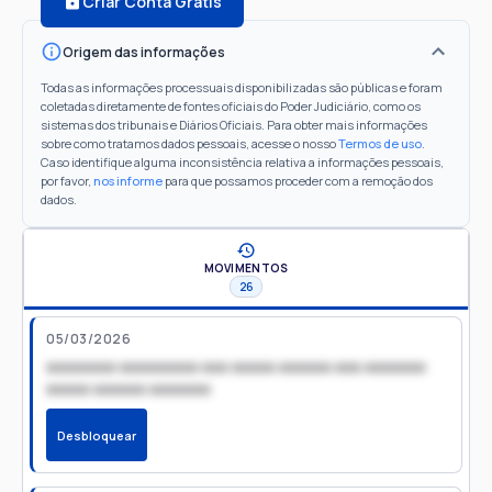
Criar Conta Grátis
Origem das informações
Todas as informações processuais disponibilizadas são públicas e foram
coletadas diretamente de fontes oficiais do Poder Judiciário, como os
sistemas dos tribunais e Diários Oficiais. Para obter mais informações
sobre como tratamos dados pessoais, acesse o nosso
Termos de uso
.
Caso identifique alguma inconsistência relativa a informações pessoais,
por favor,
nos informe
para que possamos proceder com a remoção dos
dados.
MOVIMENTOS
26
05/03/2026
xxxxxxxx xxxxxxxxx xxx xxxxx xxxxxx xxx xxxxxxx
xxxxx xxxxxx xxxxxxx
Desbloquear