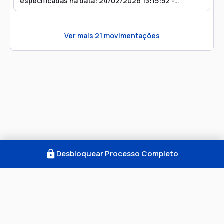
especificadas na data: 24/02/2026 13:15:52 -
SECRETARIA DE PRECATÓRIOS) enviada ao Escritório
Digital para: Procuradoria Geral Do Município De
Amapá Réu: MUNICIPIO DE AMAPA
Ver mais
21
movimentações
Desbloquear Processo Completo
Como Funciona
FAQ
Notícias
Termos
Privacidade