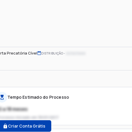
rta Precatória Cível
xx/xx/xxxx
DISTRIBUIÇÃO
Tempo Estimado do Processo
2 a 18 meses
rocesso iniciado em
30/01/2017
Criar Conta Grátis