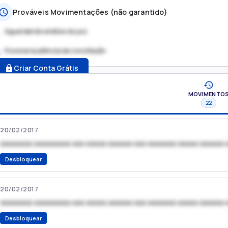
Prováveis Movimentações (não garantido)
Aguardando análise do juiz
Possível audiência de conciliação
.
Criar Conta Grátis
MOVIMENTO
22
20/02/2017
xxxxxxxx xxxxxxxxx xxx xxxxx xxxxxx xxx xxxxxxx xxxxx xxxxxx 
Desbloquear
20/02/2017
xxxxxxxx xxxxxxxxx xxx xxxxx xxxxxx xxx xxxxxxx xxxxx xxxxxx 
Desbloquear