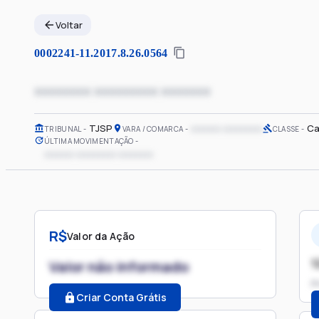
Voltar
0002241-11.2017.8.26.0564
xxxxxxxx xxxxxxxxx xxxxxxx
TJSP
xxxxxx xxxxxxxx
Ca
TRIBUNAL
VARA / COMARCA
CLASSE
ÚLTIMA MOVIMENTAÇÃO
xxxxxx xxxxxxxx xxxxxxx
R$
Valor da Ação
1
Valor não informado
P
Criar Conta Grátis