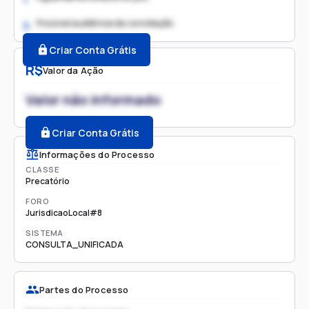
Possível audiência de conciliação
2.
Criar Conta Grátis
R$
Valor da Ação
Valor não informado
Criar Conta Grátis
Informações do Processo
CLASSE
Precatório
FORO
JurisdicaoLocal#8
SISTEMA
CONSULTA_UNIFICADA
Partes do Processo