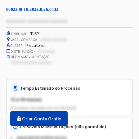
0002238-18.2022.8.26.0132
xxxxxxxx xxxxxxxxx xxxxxxx
TJSP
TRIBUNAL
xxxxxx xxxxxxxx
VARA / COMARCA
Precatório
CLASSE
xx/xx/xxxx
DISTRIBUIÇÃO
ÚLTIMA MOVIMENTAÇÃO
xxxxxx xxxxxxxx xxxxxxx
Tempo Estimado do Processo
12 a 18 meses
Processo iniciado em
24/10/2023
Criar Conta Grátis
Prováveis Movimentações (não garantido)
Aguardando análise do juiz
1.