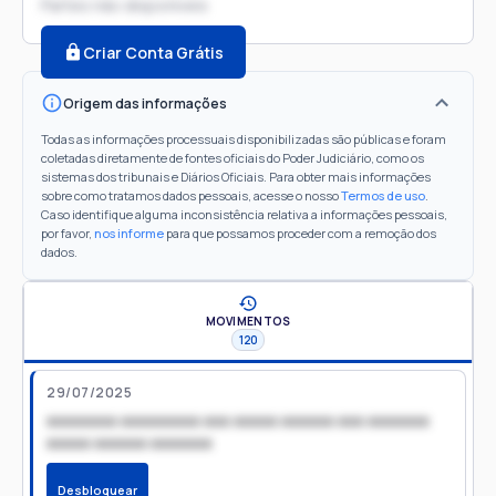
Partes não disponíveis
Criar Conta Grátis
Origem das informações
Todas as informações processuais disponibilizadas são públicas e foram
coletadas diretamente de fontes oficiais do Poder Judiciário, como os
sistemas dos tribunais e Diários Oficiais. Para obter mais informações
sobre como tratamos dados pessoais, acesse o nosso
Termos de uso
.
Caso identifique alguma inconsistência relativa a informações pessoais,
por favor,
nos informe
para que possamos proceder com a remoção dos
dados.
MOVIMENTOS
120
29/07/2025
xxxxxxxx xxxxxxxxx xxx xxxxx xxxxxx xxx xxxxxxx
xxxxx xxxxxx xxxxxxx
Desbloquear