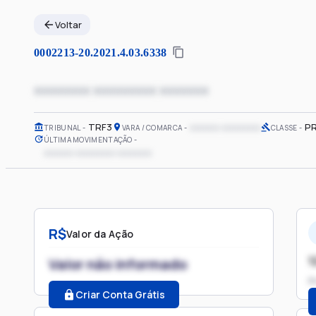
Voltar
0002213-20.2021.4.03.6338
xxxxxxxx xxxxxxxxx xxxxxxx
TRF3
xxxxxx xxxxxxxx
PR
TRIBUNAL
VARA / COMARCA
CLASSE
ÚLTIMA MOVIMENTAÇÃO
xxxxxx xxxxxxxx xxxxxxx
R$
Valor da Ação
1
Valor não informado
P
Criar Conta Grátis