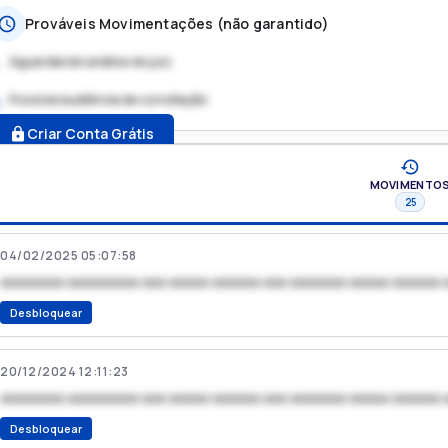
Prováveis Movimentações (não garantido)
Aguardando análise do juiz
Possível audiência de conciliação
.
Criar Conta Grátis
MOVIMENTO
25
04/02/2025 05:07:58
xxxxxxxx xxxxxxxxx xxx xxxxx xxxxxx xxx xxxxxxx xxxxx xxxxxx 
Desbloquear
20/12/2024 12:11:23
xxxxxxxx xxxxxxxxx xxx xxxxx xxxxxx xxx xxxxxxx xxxxx xxxxxx 
Desbloquear