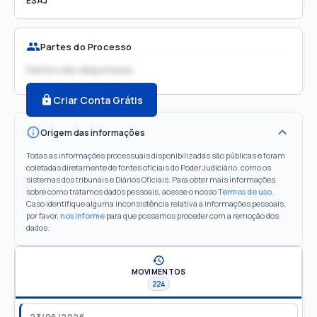
ESAJ
Partes do Processo
Partes não disponíveis
Criar Conta Grátis
Origem das informações
Todas as informações processuais disponibilizadas são públicas e foram
coletadas diretamente de fontes oficiais do Poder Judiciário, como os
sistemas dos tribunais e Diários Oficiais. Para obter mais informações
sobre como tratamos dados pessoais, acesse o nosso
Termos de uso
.
Caso identifique alguma inconsistência relativa a informações pessoais,
por favor,
nos informe
para que possamos proceder com a remoção dos
dados.
MOVIMENTOS
224