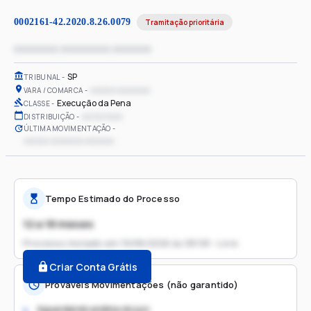
0002161-42.2020.8.26.0079
Tramitação prioritária
xxxxxxxx xxxxxxxxx xxxxxxx
SP
TRIBUNAL
xxxxxx xxxxxxxx
VARA / COMARCA
Execução da Pena
CLASSE
xx/xx/xxxx
DISTRIBUIÇÃO
ÚLTIMA MOVIMENTAÇÃO
xxxxxx xxxxxxxx xxxxxxx
Tempo Estimado do Processo
12 a 18 meses
Processo iniciado em
19/06/2026 às 08:58 - Livre
Criar Conta Grátis
Prováveis Movimentações (não garantido)
Aguardando análise do juiz