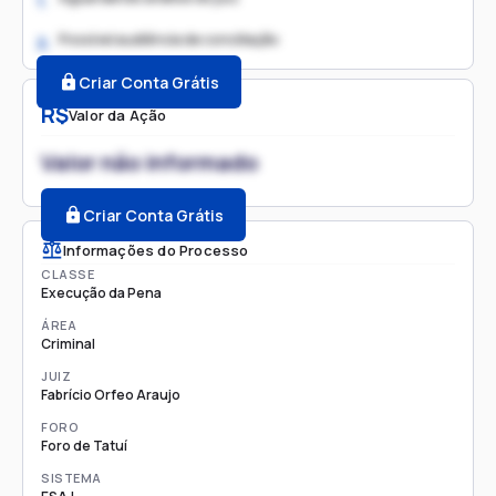
1.
Possível audiência de conciliação
2.
Criar Conta Grátis
R$
Valor da Ação
Valor não informado
Criar Conta Grátis
Informações do Processo
CLASSE
Execução da Pena
ÁREA
Criminal
JUIZ
Fabrício Orfeo Araujo
FORO
Foro de Tatuí
SISTEMA