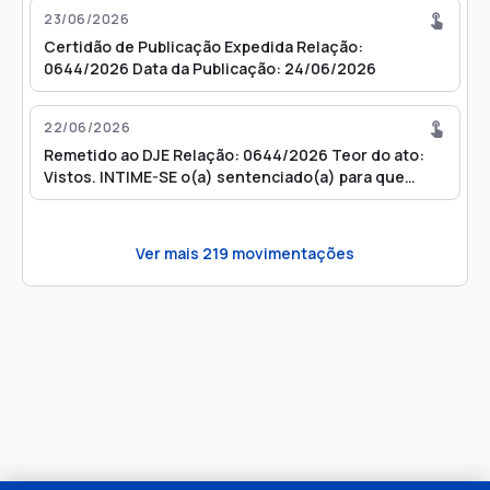
23/06/2026
Certidão de Publicação Expedida Relação:
0644/2026 Data da Publicação: 24/06/2026
22/06/2026
Remetido ao DJE Relação: 0644/2026 Teor do ato:
Vistos. INTIME-SE o(a) sentenciado(a) para que
compareça em juízo, no prazo de 10 (dez) dias,
munido(a) de 01 (uma) foto 3x4, RG, CPF e
comprovantes de endereço e de ocupação lícita,
Ver mais
219
movimentações
para dar início ao cumprimento das condições
impostas para a concessão do Regime Aberto, sob
pena de regressão do regime, com a consequente
expedição de mandado de prisão. Servirá o presente,
por cópia digitada, como mandado. Ciência ao
Ministério Público. Advogados(s): Vera Lucia Ribeiro
(OAB 65597/SP)