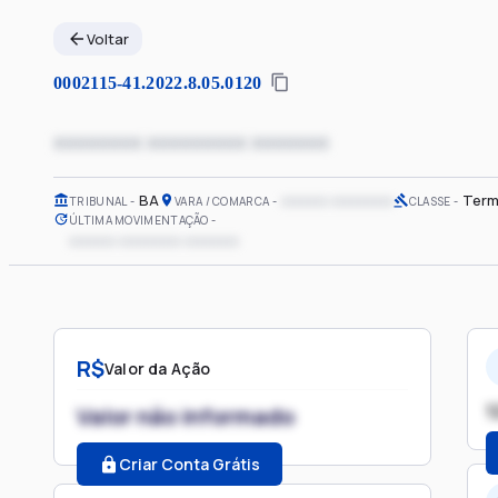
Voltar
0002115-41.2022.8.05.0120
xxxxxxxx xxxxxxxxx xxxxxxx
BA
xxxxxx xxxxxxxx
Term
TRIBUNAL
VARA / COMARCA
CLASSE
ÚLTIMA MOVIMENTAÇÃO
xxxxxx xxxxxxxx xxxxxxx
R$
Valor da Ação
1
Valor não informado
Criar Conta Grátis