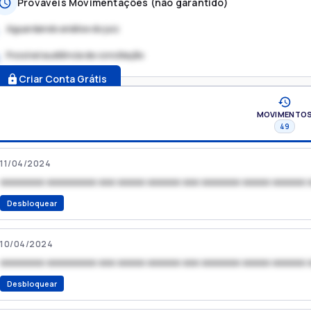
Prováveis Movimentações (não garantido)
Aguardando análise do juiz
Possível audiência de conciliação
.
Criar Conta Grátis
MOVIMENTO
49
11/04/2024
xxxxxxxx xxxxxxxxx xxx xxxxx xxxxxx xxx xxxxxxx xxxxx xxxxxx 
Desbloquear
10/04/2024
xxxxxxxx xxxxxxxxx xxx xxxxx xxxxxx xxx xxxxxxx xxxxx xxxxxx 
Desbloquear