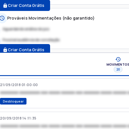
Criar Conta Grátis
Prováveis Movimentações (não garantido)
Aguardando análise do juiz
Possível audiência de conciliação
.
Criar Conta Grátis
MOVIMENTO
20
21/09/2018 01:00:00
xxxxxxxx xxxxxxxxx xxx xxxxx xxxxxx xxx xxxxxxx xxxxx xxxxxx 
Desbloquear
20/09/2018 14:11:35
xxxxxxxx xxxxxxxxx xxx xxxxx xxxxxx xxx xxxxxxx xxxxx xxxxxx 