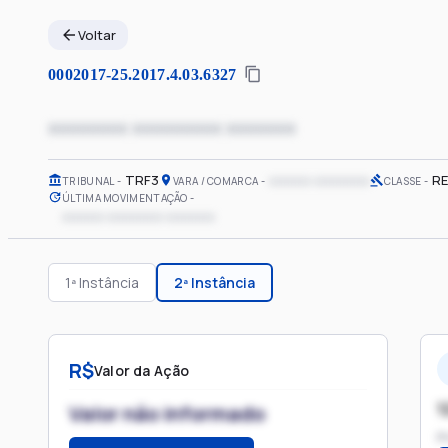
Voltar
0002017-25.2017.4.03.6327
xxxxxxxx xxxxxxxxx xxxxxxx
TRF3
xxxxxx xxxxxxxx
RE
TRIBUNAL
VARA / COMARCA
CLASSE
ÚLTIMA MOVIMENTAÇÃO
xxxxxx xxxxxxxx xxxxxxx
1ª Instância
2ª Instância
R$
Valor da Ação
1
Valor não informado
P