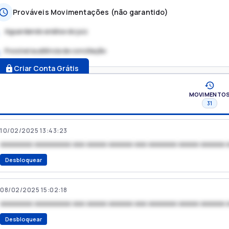
Prováveis Movimentações (não garantido)
Aguardando análise do juiz
Possível audiência de conciliação
.
Criar Conta Grátis
MOVIMENTO
31
10/02/2025 13:43:23
xxxxxxxx xxxxxxxxx xxx xxxxx xxxxxx xxx xxxxxxx xxxxx xxxxxx 
Desbloquear
08/02/2025 15:02:18
xxxxxxxx xxxxxxxxx xxx xxxxx xxxxxx xxx xxxxxxx xxxxx xxxxxx 
Desbloquear