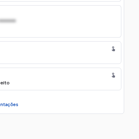
xxxxxxx
ceito
ntações