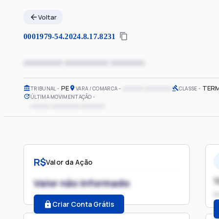
Voltar
0001979-54.2024.8.17.8231
xxxxxxxx xxxxxxxxx xxxxxxx
PE
xxxxxx xxxxxxxx
TERM
TRIBUNAL
VARA / COMARCA
CLASSE
ÚLTIMA MOVIMENTAÇÃO
xxxxxx xxxxxxxx xxxxxxx
R$
Valor da Ação
1
Valor não informado
P
Criar Conta Grátis