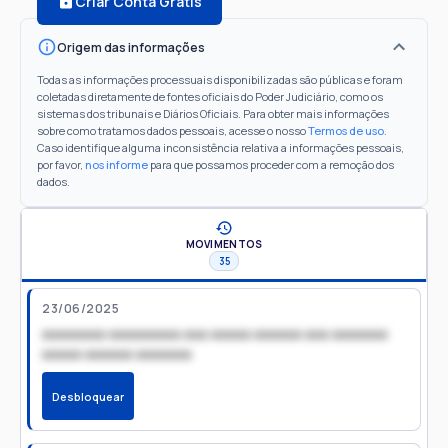
Criar Conta Grátis
Origem das informações
Todas as informações processuais disponibilizadas são públicas e foram
coletadas diretamente de fontes oficiais do Poder Judiciário, como os
sistemas dos tribunais e Diários Oficiais. Para obter mais informações
sobre como tratamos dados pessoais, acesse o nosso
Termos de uso
.
Caso identifique alguma inconsistência relativa a informações pessoais,
por favor,
nos informe
para que possamos proceder com a remoção dos
dados.
MOVIMENTOS
35
23/06/2025
xxxxxxxx xxxxxxxxx xxx xxxxx xxxxxx xxx xxxxxxx
xxxxx xxxxxx xxxxxxx
Desbloquear