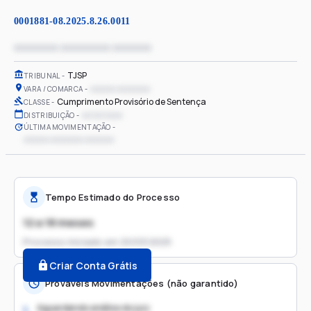
0001881-08.2025.8.26.0011
xxxxxxxx xxxxxxxxx xxxxxxx
TJSP
TRIBUNAL
xxxxxx xxxxxxxx
VARA / COMARCA
Cumprimento Provisório de Sentença
CLASSE
xx/xx/xxxx
DISTRIBUIÇÃO
ÚLTIMA MOVIMENTAÇÃO
xxxxxx xxxxxxxx xxxxxxx
Tempo Estimado do Processo
12 a 18 meses
Processo iniciado em
20/03/2025
Criar Conta Grátis
Prováveis Movimentações (não garantido)
Aguardando análise do juiz
1.