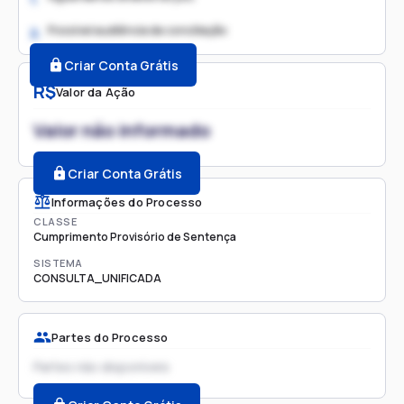
Possível audiência de conciliação
2.
Criar Conta Grátis
R$
Valor da Ação
Valor não informado
Criar Conta Grátis
Informações do Processo
CLASSE
Cumprimento Provisório de Sentença
SISTEMA
CONSULTA_UNIFICADA
Partes do Processo
Partes não disponíveis