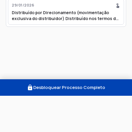
29/01/2026
Distribuído por Direcionamento (movimentação
exclusiva do distribuidor) Distribuído nos termos da
Resolução 616/2013 - TJ/SP
Desbloquear Processo Completo
Como Funciona
FAQ
Notícias
Termos
Privacidade