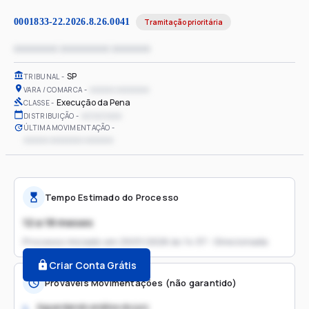
0001833-22.2026.8.26.0041
Tramitação prioritária
xxxxxxxx xxxxxxxxx xxxxxxx
SP
TRIBUNAL
xxxxxx xxxxxxxx
VARA / COMARCA
Execução da Pena
CLASSE
xx/xx/xxxx
DISTRIBUIÇÃO
ÚLTIMA MOVIMENTAÇÃO
xxxxxx xxxxxxxx xxxxxxx
Tempo Estimado do Processo
12 a 18 meses
Processo iniciado em
29/01/2026 às 14:37 - Direcionada
Criar Conta Grátis
Prováveis Movimentações (não garantido)
Aguardando análise do juiz