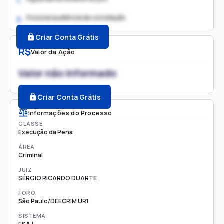
1.
Possível audiência de conciliação
2.
Criar Conta Grátis
R$
Valor da Ação
Valor não informado
Criar Conta Grátis
Informações do Processo
CLASSE
Execução da Pena
ÁREA
Criminal
JUIZ
SÉRGIO RICARDO DUARTE
FORO
São Paulo/DEECRIM UR1
SISTEMA