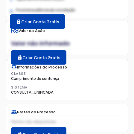
Possível audiência de conciliação
2.
Criar Conta Grátis
R$
Valor da Ação
Valor não informado
Criar Conta Grátis
Informações do Processo
CLASSE
Cumprimento de sentença
SISTEMA
CONSULTA_UNIFICADA
Partes do Processo
Partes não disponíveis