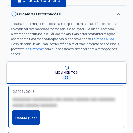
Criar Conta Grátis
Origem das informações
Todas as informações processuais disponibilizadas são públicas e foram
coletadas diretamente de fontes oficiais do Poder Judiciário, como os
sistemas dos tribunais e Diários Oficiais. Para obter mais informações
sobre como tratamos dados pessoais, acesse o nosso
Termos de uso
.
Caso identifique alguma inconsistência relativa a informações pessoais,
por favor,
nos informe
para que possamos proceder com a remoção dos
dados.
MOVIMENTOS
32
22/05/2019
xxxxxxxx xxxxxxxxx xxx xxxxx xxxxxx xxx xxxxxxx
xxxxx xxxxxx xxxxxxx
Desbloquear