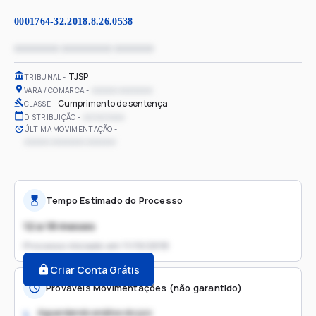
0001764-32.2018.8.26.0538
xxxxxxxx xxxxxxxxx xxxxxxx
TJSP
TRIBUNAL
xxxxxx xxxxxxxx
VARA / COMARCA
Cumprimento de sentença
CLASSE
xx/xx/xxxx
DISTRIBUIÇÃO
ÚLTIMA MOVIMENTAÇÃO
xxxxxx xxxxxxxx xxxxxxx
Tempo Estimado do Processo
12 a 18 meses
Processo iniciado em
11/10/2018
Criar Conta Grátis
Prováveis Movimentações (não garantido)
Aguardando análise do juiz
1.