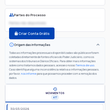
Partes do Processo
Partes não disponíveis
Criar Conta Grátis
Origem das informações
Todas as informações processuais disponibilizadas são públicas e foram
coletadas diretamente de fontes oficiais do Poder Judiciário, como os
sistemas dos tribunais e Diários Oficiais. Para obter mais informações
sobre como tratamos dados pessoais, acesse o nosso
Termos de uso
.
Caso identifique alguma inconsistência relativa a informações pessoais,
por favor,
nos informe
para que possamos proceder com a remoção dos
dados.
MOVIMENTOS
417
30/03/2026