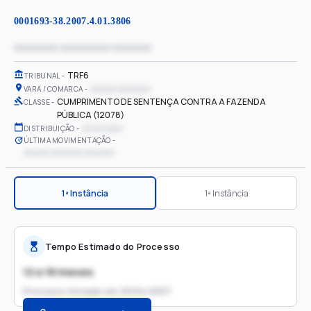
0001693-38.2007.4.01.3806
xxxxxxxx xxxxxxxxx xxxxxxx
TRF6
TRIBUNAL
xxxxxx xxxxxxxx
VARA / COMARCA
CUMPRIMENTO DE SENTENÇA CONTRA A FAZENDA
CLASSE
PÚBLICA (12078)
xx/xx/xxxx
DISTRIBUIÇÃO
ÚLTIMA MOVIMENTAÇÃO
xxxxxx xxxxxxxx xxxxxxx
1ª Instância
1ª Instância
Tempo Estimado do Processo
12 a 18 meses
Processo iniciado em
20/04/2007