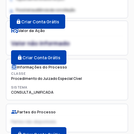
Possível audiência de conciliação
2.
Criar Conta Grátis
R$
Valor da Ação
Valor não informado
Criar Conta Grátis
Informações do Processo
CLASSE
Procedimento do Juizado Especial Cível
SISTEMA
CONSULTA_UNIFICADA
Partes do Processo
Partes não disponíveis