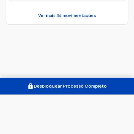
Ver mais
34
movimentações
Desbloquear Processo Completo
Como Funciona
FAQ
Notícias
Termos
Privacidade