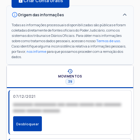
Criar Conta Grátis
Origem das informações
Todas as informações processuais disponibilizadas são públicas e foram
coletadas diretamente de fontes oficiais do Poder Judiciário, como os
sistemas dos tribunais e Diários Oficiais. Para obter mais informações
sobre como tratamos dados pessoais, acesse o nosso
Termos de uso
.
Caso identifique alguma inconsistência relativa a informações pessoais,
por favor,
nos informe
para que possamos proceder com a remoção dos
dados.
MOVIMENTOS
39
07/12/2021
xxxxxxxx xxxxxxxxx xxx xxxxx xxxxxx xxx xxxxxxx
xxxxx xxxxxx xxxxxxx
Desbloquear