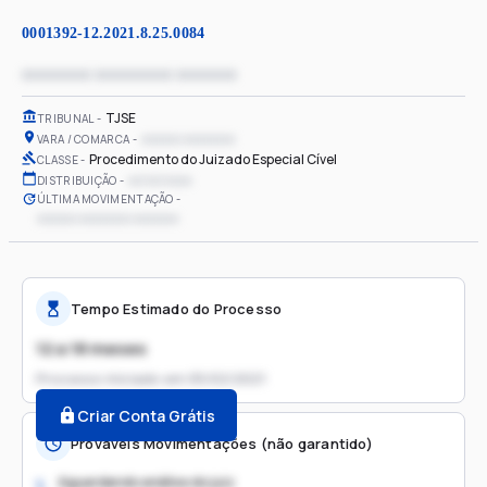
0001392-12.2021.8.25.0084
xxxxxxxx xxxxxxxxx xxxxxxx
TJSE
TRIBUNAL
xxxxxx xxxxxxxx
VARA / COMARCA
Procedimento do Juizado Especial Cível
CLASSE
xx/xx/xxxx
DISTRIBUIÇÃO
ÚLTIMA MOVIMENTAÇÃO
xxxxxx xxxxxxxx xxxxxxx
Tempo Estimado do Processo
12 a 18 meses
Processo iniciado em
05/02/2021
Criar Conta Grátis
Prováveis Movimentações (não garantido)
Aguardando análise do juiz
1.