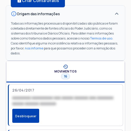
Criar Conta Grátis
Origem das informações
Todas as informações processuais disponibilizadas são públicas e foram
coletadas diretamente de fontes oficiais do Poder Judiciário, como os
sistemas dos tribunais e Diários Oficiais. Para obter mais informações
sobre como tratamos dados pessoais, acesse o nosso
Termos de uso
.
Caso identifique alguma inconsistência relativa a informações pessoais,
por favor,
nos informe
para que possamos proceder com a remoção dos
dados.
MOVIMENTOS
16
26/04/2017
xxxxxxxx xxxxxxxxx xxx xxxxx xxxxxx xxx xxxxxxx
xxxxx xxxxxx xxxxxxx
Desbloquear