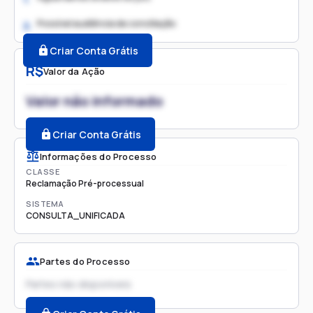
Possível audiência de conciliação
2.
Criar Conta Grátis
R$
Valor da Ação
Valor não informado
Criar Conta Grátis
Informações do Processo
CLASSE
Reclamação Pré-processual
SISTEMA
CONSULTA_UNIFICADA
Partes do Processo
Partes não disponíveis