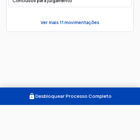
Conclusos para julgamento
Ver mais
11
movimentações
Desbloquear Processo Completo
Como Funciona
FAQ
Notícias
Termos
Privacidade