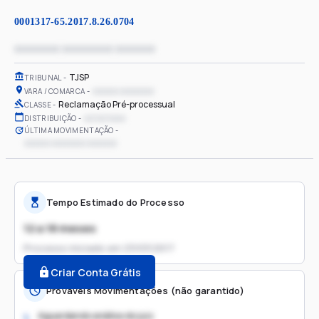
0001317-65.2017.8.26.0704
xxxxxxxx xxxxxxxxx xxxxxxx
TJSP
TRIBUNAL
xxxxxx xxxxxxxx
VARA / COMARCA
Reclamação Pré-processual
CLASSE
xx/xx/xxxx
DISTRIBUIÇÃO
ÚLTIMA MOVIMENTAÇÃO
xxxxxx xxxxxxxx xxxxxxx
Tempo Estimado do Processo
12 a 18 meses
Processo iniciado em
23/03/2017
Criar Conta Grátis
Prováveis Movimentações (não garantido)
Aguardando análise do juiz
1.