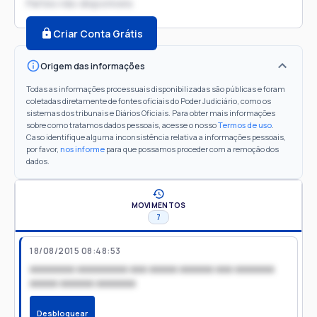
Partes não disponíveis
Criar Conta Grátis
Origem das informações
Todas as informações processuais disponibilizadas são públicas e foram
coletadas diretamente de fontes oficiais do Poder Judiciário, como os
sistemas dos tribunais e Diários Oficiais. Para obter mais informações
sobre como tratamos dados pessoais, acesse o nosso
Termos de uso
.
Caso identifique alguma inconsistência relativa a informações pessoais,
por favor,
nos informe
para que possamos proceder com a remoção dos
dados.
MOVIMENTOS
7
18/08/2015 08:48:53
xxxxxxxx xxxxxxxxx xxx xxxxx xxxxxx xxx xxxxxxx
xxxxx xxxxxx xxxxxxx
Desbloquear