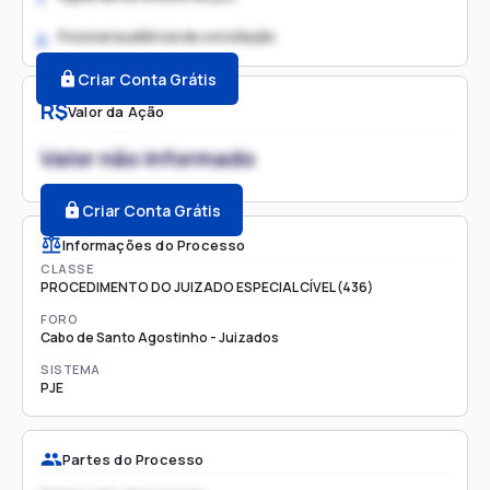
Possível audiência de conciliação
2.
Criar Conta Grátis
R$
Valor da Ação
Valor não informado
Criar Conta Grátis
Informações do Processo
CLASSE
PROCEDIMENTO DO JUIZADO ESPECIAL CÍVEL (436)
FORO
Cabo de Santo Agostinho - Juizados
SISTEMA
PJE
Partes do Processo