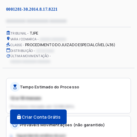
0001281-30.2014.8.17.8221
xxxxxxxx xxxxxxxxx xxxxxxx
TJPE
TRIBUNAL
xxxxxx xxxxxxxx
VARA / COMARCA
PROCEDIMENTO DO JUIZADO ESPECIAL CÍVEL (436)
CLASSE
xx/xx/xxxx
DISTRIBUIÇÃO
ÚLTIMA MOVIMENTAÇÃO
xxxxxx xxxxxxxx xxxxxxx
Tempo Estimado do Processo
12 a 18 meses
Processo iniciado em
12/08/2014
Criar Conta Grátis
Prováveis Movimentações (não garantido)
Aguardando análise do juiz
1.