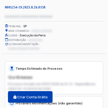
0001254-19.2023.8.26.0158
xxxxxxxx xxxxxxxxx xxxxxxx
SP
TRIBUNAL
xxxxxx xxxxxxxx
VARA / COMARCA
Execução da Pena
CLASSE
xx/xx/xxxx
DISTRIBUIÇÃO
ÚLTIMA MOVIMENTAÇÃO
xxxxxx xxxxxxxx xxxxxxx
Tempo Estimado do Processo
12 a 18 meses
Processo iniciado em
09/07/2025 às 01:12 - Dependência
(0001761-19.2019.8.26.0158)
Criar Conta Grátis
Prováveis Movimentações (não garantido)