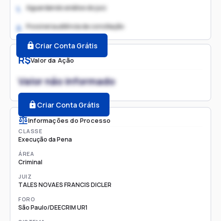
Aguardando análise do juiz
1.
Possível audiência de conciliação
2.
Criar Conta Grátis
R$
Valor da Ação
Valor não informado
Criar Conta Grátis
Informações do Processo
CLASSE
Execução da Pena
ÁREA
Criminal
JUIZ
TALES NOVAES FRANCIS DICLER
FORO
São Paulo/DEECRIM UR1