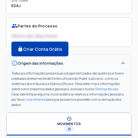
SISTEMA
ESAJ
Partes do Processo
Partes não disponíveis
Criar Conta Grátis
Origem das informações
Todas as informações processuais disponibilizadas são públicas e foram
coletadas diretamente de fontes oficiais do Poder Judiciário, como os
sistemas dos tribunais e Diários Oficiais. Para obter mais informações
sobre como tratamos dados pessoais, acesse o nosso
Termos de uso
.
Caso identifique alguma inconsistência relativa a informações pessoais,
por favor,
nos informe
para que possamos proceder com a remoção dos
dados.
MOVIMENTOS
25