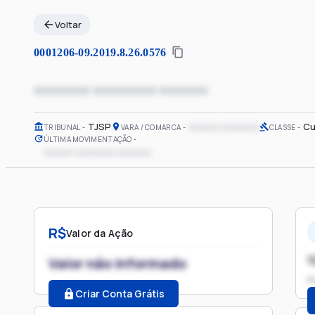
Voltar
0001206-09.2019.8.26.0576
xxxxxxxx xxxxxxxxx xxxxxxx
TJSP
xxxxxx xxxxxxxx
Cu
TRIBUNAL
VARA / COMARCA
CLASSE
ÚLTIMA MOVIMENTAÇÃO
xxxxxx xxxxxxxx xxxxxxx
R$
Valor da Ação
1
Valor não informado
P
Criar Conta Grátis