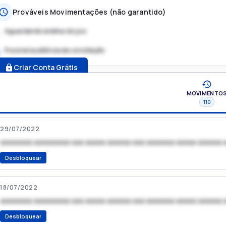
Prováveis Movimentações (não garantido)
Aguardando análise do juiz
Possível audiência de conciliação
.
Criar Conta Grátis
MOVIMENTO
110
29/07/2022
xxxxxxxx xxxxxxxxx xxx xxxxx xxxxxx xxx xxxxxxx xxxxx xxxxxx 
Desbloquear
18/07/2022
xxxxxxxx xxxxxxxxx xxx xxxxx xxxxxx xxx xxxxxxx xxxxx xxxxxx 
Desbloquear