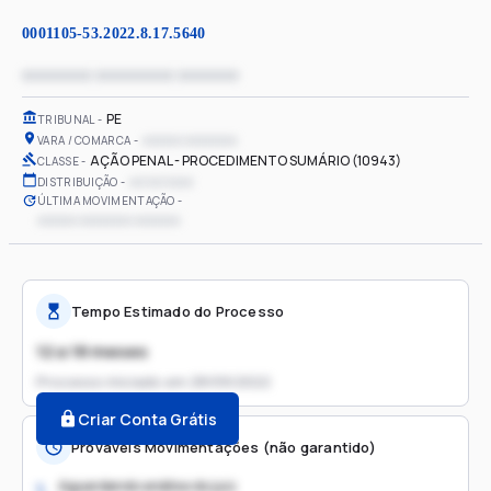
0001105-53.2022.8.17.5640
xxxxxxxx xxxxxxxxx xxxxxxx
PE
TRIBUNAL
xxxxxx xxxxxxxx
VARA / COMARCA
AÇÃO PENAL - PROCEDIMENTO SUMÁRIO (10943)
CLASSE
xx/xx/xxxx
DISTRIBUIÇÃO
ÚLTIMA MOVIMENTAÇÃO
xxxxxx xxxxxxxx xxxxxxx
Tempo Estimado do Processo
12 a 18 meses
Processo iniciado em
28/09/2022
Criar Conta Grátis
Prováveis Movimentações (não garantido)
Aguardando análise do juiz
1.