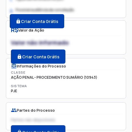
Possível audiência de conciliação
2.
Criar Conta Grátis
R$
Valor da Ação
Valor não informado
Criar Conta Grátis
Informações do Processo
CLASSE
AÇÃO PENAL - PROCEDIMENTO SUMÁRIO (10943)
SISTEMA
PJE
Partes do Processo
Partes não disponíveis