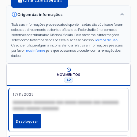
Criar Conta Grátis
Origem das informações
Todas as informações processuais disponibilizadas são públicas e foram
coletadas diretamente de fontes oficiais do Poder Judiciário, como os
sistemas dos tribunais e Diários Oficiais. Para obter mais informações
sobre como tratamos dados pessoais, acesse o nosso
Termos de uso
.
Caso identifique alguma inconsistência relativa a informações pessoais,
por favor,
nos informe
para que possamos proceder com a remoção dos
dados.
MOVIMENTOS
42
17/11/2025
xxxxxxxx xxxxxxxxx xxx xxxxx xxxxxx xxx xxxxxxx
xxxxx xxxxxx xxxxxxx
Desbloquear