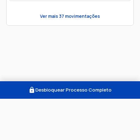
Ver mais
37
movimentações
Desbloquear Processo Completo
Como Funciona
FAQ
Notícias
Termos
Privacidade