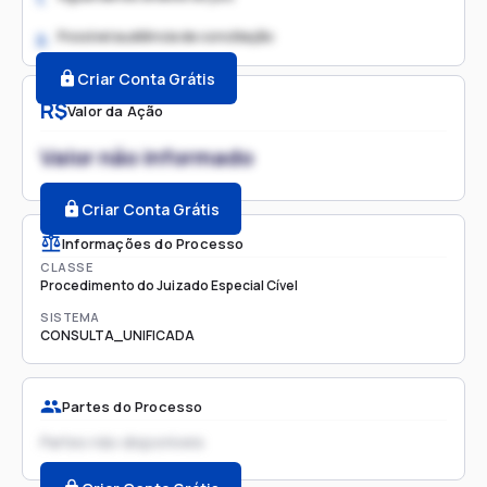
Possível audiência de conciliação
2.
Criar Conta Grátis
R$
Valor da Ação
Valor não informado
Criar Conta Grátis
Informações do Processo
CLASSE
Procedimento do Juizado Especial Cível
SISTEMA
CONSULTA_UNIFICADA
Partes do Processo
Partes não disponíveis