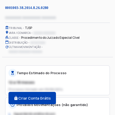
0001003-38.2014.8.26.0280
xxxxxxxx xxxxxxxxx xxxxxxx
TJSP
TRIBUNAL
xxxxxx xxxxxxxx
VARA / COMARCA
Procedimento do Juizado Especial Cível
CLASSE
xx/xx/xxxx
DISTRIBUIÇÃO
ÚLTIMA MOVIMENTAÇÃO
xxxxxx xxxxxxxx xxxxxxx
Tempo Estimado do Processo
12 a 18 meses
Processo iniciado em
09/06/2014
Criar Conta Grátis
Prováveis Movimentações (não garantido)
Aguardando análise do juiz
1.