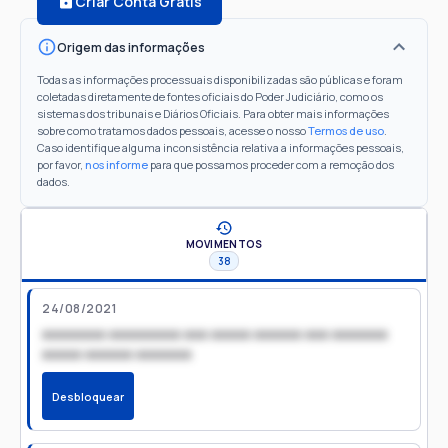
Criar Conta Grátis
Origem das informações
Todas as informações processuais disponibilizadas são públicas e foram
coletadas diretamente de fontes oficiais do Poder Judiciário, como os
sistemas dos tribunais e Diários Oficiais. Para obter mais informações
sobre como tratamos dados pessoais, acesse o nosso
Termos de uso
.
Caso identifique alguma inconsistência relativa a informações pessoais,
por favor,
nos informe
para que possamos proceder com a remoção dos
dados.
MOVIMENTOS
38
24/08/2021
xxxxxxxx xxxxxxxxx xxx xxxxx xxxxxx xxx xxxxxxx
xxxxx xxxxxx xxxxxxx
Desbloquear