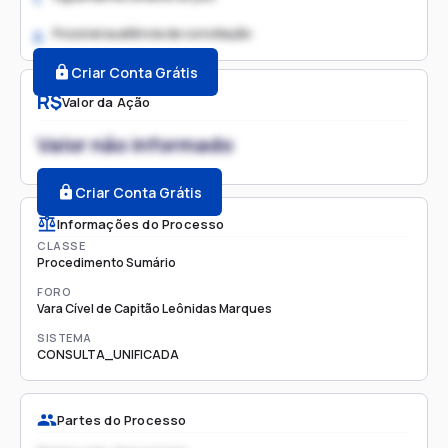
Possível audiência de conciliação
2.
Criar Conta Grátis
R$
Valor da Ação
Valor não informado
Criar Conta Grátis
Informações do Processo
CLASSE
Procedimento Sumário
FORO
Vara Cível de Capitão Leônidas Marques
SISTEMA
CONSULTA_UNIFICADA
Partes do Processo