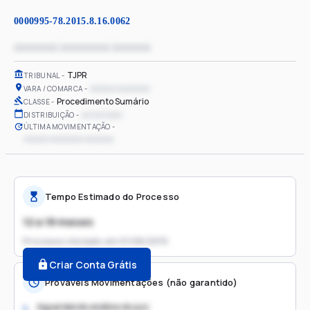
0000995-78.2015.8.16.0062
xxxxxxxx xxxxxxxxx xxxxxxx
TJPR
TRIBUNAL
xxxxxx xxxxxxxx
VARA / COMARCA
Procedimento Sumário
CLASSE
xx/xx/xxxx
DISTRIBUIÇÃO
ÚLTIMA MOVIMENTAÇÃO
xxxxxx xxxxxxxx xxxxxxx
Tempo Estimado do Processo
12 a 18 meses
Processo iniciado em
01/06/2015
Criar Conta Grátis
Prováveis Movimentações (não garantido)
Aguardando análise do juiz
1.