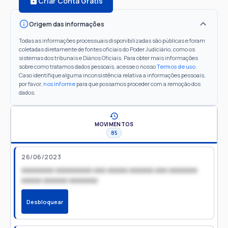
Criar Conta Grátis
Origem das informações
Todas as informações processuais disponibilizadas são públicas e foram
coletadas diretamente de fontes oficiais do Poder Judiciário, como os
sistemas dos tribunais e Diários Oficiais. Para obter mais informações
sobre como tratamos dados pessoais, acesse o nosso
Termos de uso
.
Caso identifique alguma inconsistência relativa a informações pessoais,
por favor,
nos informe
para que possamos proceder com a remoção dos
dados.
MOVIMENTOS
85
26/06/2023
xxxxxxxx xxxxxxxxx xxx xxxxx xxxxxx xxx xxxxxxx
xxxxx xxxxxx xxxxxxx
Desbloquear