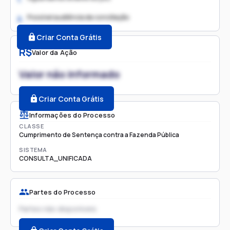
Possível audiência de conciliação
2.
Criar Conta Grátis
R$
Valor da Ação
Valor não informado
Criar Conta Grátis
Informações do Processo
CLASSE
Cumprimento de Sentença contra a Fazenda Pública
SISTEMA
CONSULTA_UNIFICADA
Partes do Processo
Partes não disponíveis