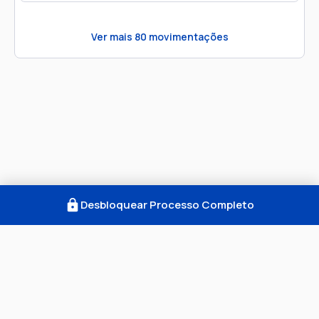
Ver mais
80
movimentações
Desbloquear Processo Completo
Como Funciona
FAQ
Notícias
Termos
Privacidade