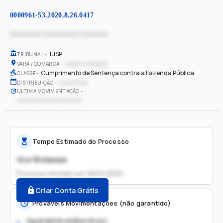
0000961-53.2020.8.26.0417
xxxxxxxx xxxxxxxxx xxxxxxx
TJSP
TRIBUNAL
xxxxxx xxxxxxxx
VARA / COMARCA
Cumprimento de Sentença contra a Fazenda Pública
CLASSE
xx/xx/xxxx
DISTRIBUIÇÃO
ÚLTIMA MOVIMENTAÇÃO
xxxxxx xxxxxxxx xxxxxxx
Tempo Estimado do Processo
12 a 18 meses
Processo iniciado em
28/04/2020
Criar Conta Grátis
Prováveis Movimentações (não garantido)
Aguardando análise do juiz
1.