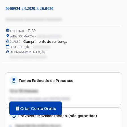
0000924-23.2020.8.26.0030
xxxxxxxx xxxxxxxxx xxxxxxx
TJSP
TRIBUNAL
xxxxxx xxxxxxxx
VARA / COMARCA
Cumprimento de sentença
CLASSE
xx/xx/xxxx
DISTRIBUIÇÃO
ÚLTIMA MOVIMENTAÇÃO
xxxxxx xxxxxxxx xxxxxxx
Tempo Estimado do Processo
12 a 18 meses
Processo iniciado em
09/09/2020
Criar Conta Grátis
Prováveis Movimentações (não garantido)
Aguardando análise do juiz
1.