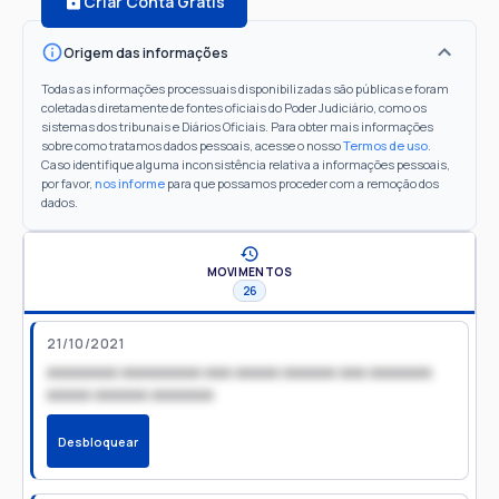
Criar Conta Grátis
Origem das informações
Todas as informações processuais disponibilizadas são públicas e foram
coletadas diretamente de fontes oficiais do Poder Judiciário, como os
sistemas dos tribunais e Diários Oficiais. Para obter mais informações
sobre como tratamos dados pessoais, acesse o nosso
Termos de uso
.
Caso identifique alguma inconsistência relativa a informações pessoais,
por favor,
nos informe
para que possamos proceder com a remoção dos
dados.
MOVIMENTOS
26
21/10/2021
xxxxxxxx xxxxxxxxx xxx xxxxx xxxxxx xxx xxxxxxx
xxxxx xxxxxx xxxxxxx
Desbloquear