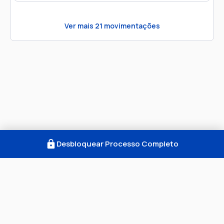
Ver mais
21
movimentações
Desbloquear Processo Completo
Como Funciona
FAQ
Notícias
Termos
Privacidade