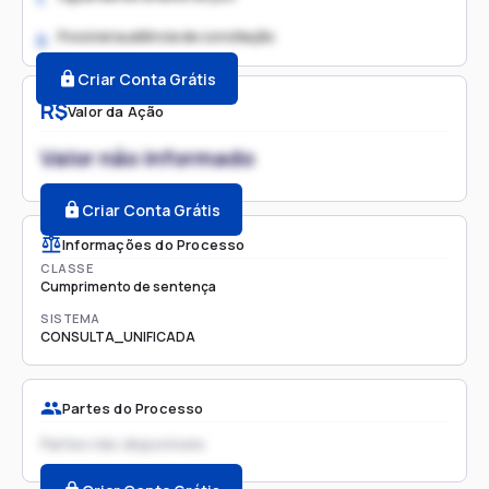
Possível audiência de conciliação
2.
Criar Conta Grátis
R$
Valor da Ação
Valor não informado
Criar Conta Grátis
Informações do Processo
CLASSE
Cumprimento de sentença
SISTEMA
CONSULTA_UNIFICADA
Partes do Processo
Partes não disponíveis