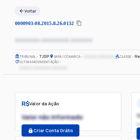
Voltar
0000903-08.2015.8.26.0132
xxxxxxxx xxxxxxxxx xxxxxxx
TJSP
xxxxxx xxxxxxxx
Re
TRIBUNAL
VARA / COMARCA
CLASSE
ÚLTIMA MOVIMENTAÇÃO
xxxxxx xxxxxxxx xxxxxxx
R$
Valor da Ação
1
Valor não informado
P
Criar Conta Grátis