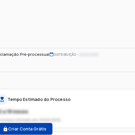
clamação Pré-processual
xx/xx/xxxx
DISTRIBUIÇÃO
Tempo Estimado do Processo
2 a 18 meses
rocesso iniciado em
23/02/2015
Criar Conta Grátis