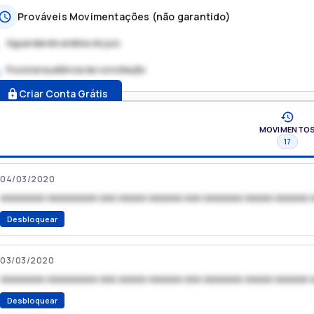
Prováveis Movimentações (não garantido)
Aguardando análise do juiz
Possível audiência de conciliação
.
Criar Conta Grátis
MOVIMENTO
17
04/03/2020
xxxxxxxx xxxxxxxxx xxx xxxxx xxxxxx xxx xxxxxxx xxxxx xxxxxx 
Desbloquear
03/03/2020
xxxxxxxx xxxxxxxxx xxx xxxxx xxxxxx xxx xxxxxxx xxxxx xxxxxx 
Desbloquear