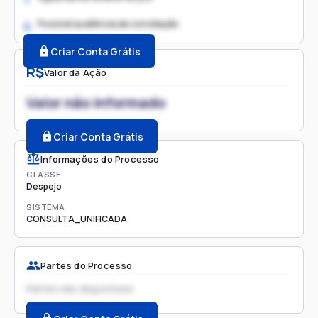
Possível audiência de conciliação
2.
Criar Conta Grátis
R$
Valor da Ação
Valor não informado
Criar Conta Grátis
Informações do Processo
CLASSE
Despejo
SISTEMA
CONSULTA_UNIFICADA
Partes do Processo
Partes não disponíveis