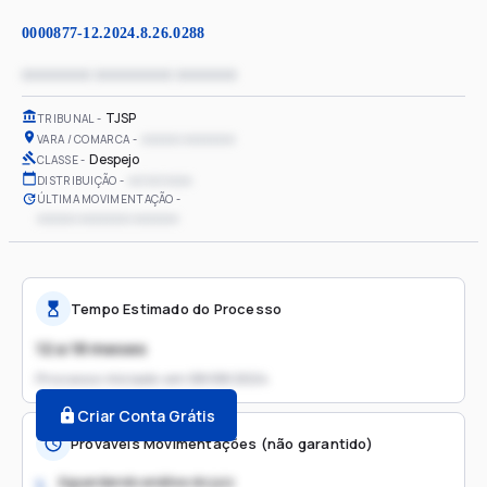
0000877-12.2024.8.26.0288
xxxxxxxx xxxxxxxxx xxxxxxx
TJSP
TRIBUNAL
xxxxxx xxxxxxxx
VARA / COMARCA
Despejo
CLASSE
xx/xx/xxxx
DISTRIBUIÇÃO
ÚLTIMA MOVIMENTAÇÃO
xxxxxx xxxxxxxx xxxxxxx
Tempo Estimado do Processo
12 a 18 meses
Processo iniciado em
08/08/2024
Criar Conta Grátis
Prováveis Movimentações (não garantido)
Aguardando análise do juiz
1.