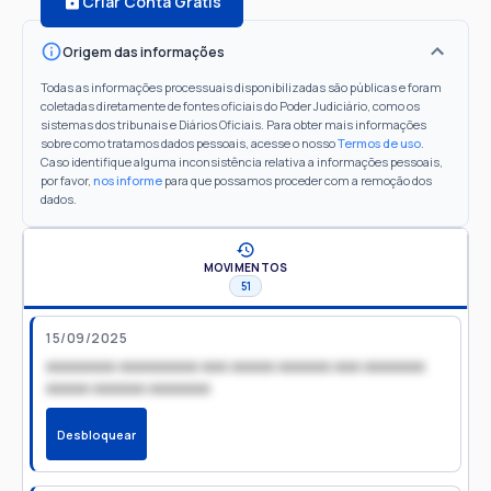
Criar Conta Grátis
Origem das informações
Todas as informações processuais disponibilizadas são públicas e foram
coletadas diretamente de fontes oficiais do Poder Judiciário, como os
sistemas dos tribunais e Diários Oficiais. Para obter mais informações
sobre como tratamos dados pessoais, acesse o nosso
Termos de uso
.
Caso identifique alguma inconsistência relativa a informações pessoais,
por favor,
nos informe
para que possamos proceder com a remoção dos
dados.
MOVIMENTOS
51
15/09/2025
xxxxxxxx xxxxxxxxx xxx xxxxx xxxxxx xxx xxxxxxx
xxxxx xxxxxx xxxxxxx
Desbloquear