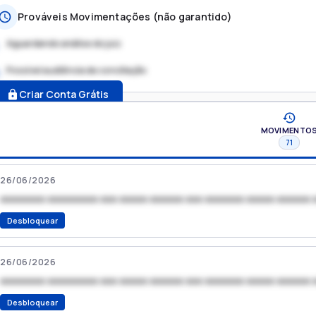
Prováveis Movimentações (não garantido)
Aguardando análise do juiz
Possível audiência de conciliação
.
Criar Conta Grátis
MOVIMENTO
71
26/06/2026
xxxxxxxx xxxxxxxxx xxx xxxxx xxxxxx xxx xxxxxxx xxxxx xxxxxx 
Desbloquear
26/06/2026
xxxxxxxx xxxxxxxxx xxx xxxxx xxxxxx xxx xxxxxxx xxxxx xxxxxx 
Desbloquear