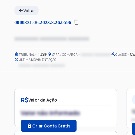
Voltar
0000831-06.2023.8.26.0596
xxxxxxxx xxxxxxxxx xxxxxxx
TJSP
xxxxxx xxxxxxxx
Cu
TRIBUNAL
VARA / COMARCA
CLASSE
ÚLTIMA MOVIMENTAÇÃO
xxxxxx xxxxxxxx xxxxxxx
R$
Valor da Ação
1
Valor não informado
P
Criar Conta Grátis