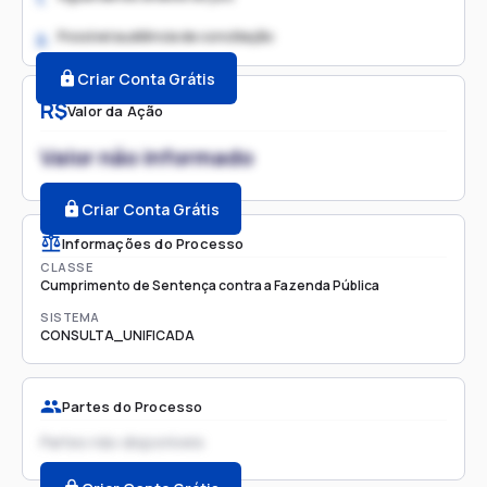
Possível audiência de conciliação
2.
Criar Conta Grátis
R$
Valor da Ação
Valor não informado
Criar Conta Grátis
Informações do Processo
CLASSE
Cumprimento de Sentença contra a Fazenda Pública
SISTEMA
CONSULTA_UNIFICADA
Partes do Processo
Partes não disponíveis