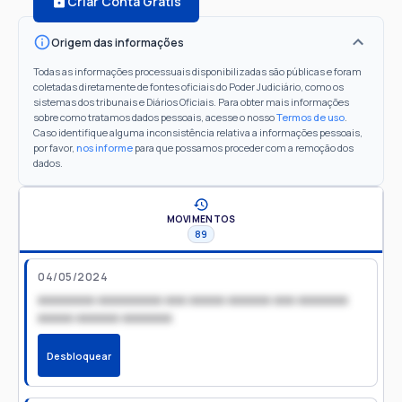
Criar Conta Grátis
Origem das informações
Todas as informações processuais disponibilizadas são públicas e foram
coletadas diretamente de fontes oficiais do Poder Judiciário, como os
sistemas dos tribunais e Diários Oficiais. Para obter mais informações
sobre como tratamos dados pessoais, acesse o nosso
Termos de uso
.
Caso identifique alguma inconsistência relativa a informações pessoais,
por favor,
nos informe
para que possamos proceder com a remoção dos
dados.
MOVIMENTOS
89
04/05/2024
xxxxxxxx xxxxxxxxx xxx xxxxx xxxxxx xxx xxxxxxx
xxxxx xxxxxx xxxxxxx
Desbloquear