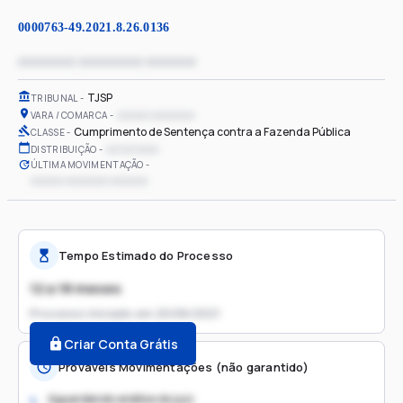
0000763-49.2021.8.26.0136
xxxxxxxx xxxxxxxxx xxxxxxx
TJSP
TRIBUNAL
xxxxxx xxxxxxxx
VARA / COMARCA
Cumprimento de Sentença contra a Fazenda Pública
CLASSE
xx/xx/xxxx
DISTRIBUIÇÃO
ÚLTIMA MOVIMENTAÇÃO
xxxxxx xxxxxxxx xxxxxxx
Tempo Estimado do Processo
12 a 18 meses
Processo iniciado em
20/06/2021
Criar Conta Grátis
Prováveis Movimentações (não garantido)
Aguardando análise do juiz
1.