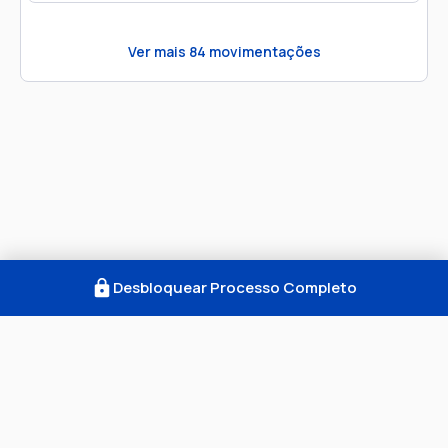
Ver mais
84
movimentações
Desbloquear Processo Completo
Como Funciona
FAQ
Notícias
Termos
Privacidade