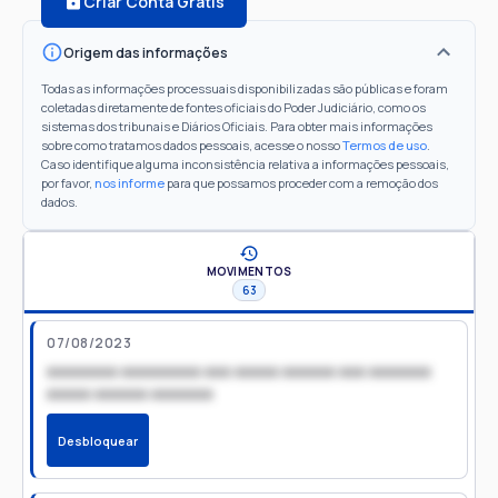
Criar Conta Grátis
Origem das informações
Todas as informações processuais disponibilizadas são públicas e foram
coletadas diretamente de fontes oficiais do Poder Judiciário, como os
sistemas dos tribunais e Diários Oficiais. Para obter mais informações
sobre como tratamos dados pessoais, acesse o nosso
Termos de uso
.
Caso identifique alguma inconsistência relativa a informações pessoais,
por favor,
nos informe
para que possamos proceder com a remoção dos
dados.
MOVIMENTOS
63
07/08/2023
xxxxxxxx xxxxxxxxx xxx xxxxx xxxxxx xxx xxxxxxx
xxxxx xxxxxx xxxxxxx
Desbloquear