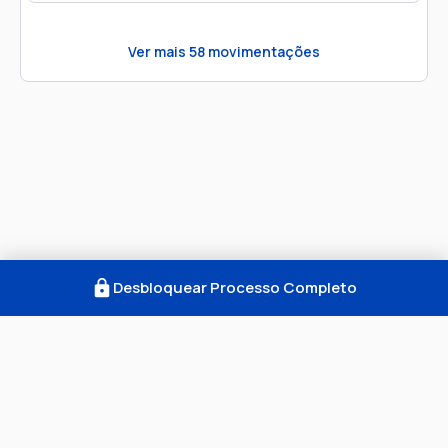
Ver mais
58
movimentações
Desbloquear Processo Completo
Como Funciona
FAQ
Notícias
Termos
Privacidade