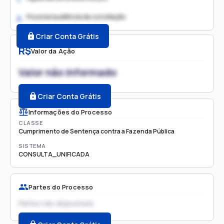
Possível audiência de conciliação
2.
Criar Conta Grátis
R$
Valor da Ação
Valor não informado
Criar Conta Grátis
Informações do Processo
CLASSE
Cumprimento de Sentença contra a Fazenda Pública
SISTEMA
CONSULTA_UNIFICADA
Partes do Processo
Partes não disponíveis