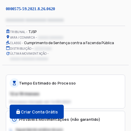
0000575-59.2021.8.26.0620
xxxxxxxx xxxxxxxxx xxxxxxx
TJSP
TRIBUNAL
xxxxxx xxxxxxxx
VARA / COMARCA
Cumprimento de Sentença contra a Fazenda Pública
CLASSE
xx/xx/xxxx
DISTRIBUIÇÃO
ÚLTIMA MOVIMENTAÇÃO
xxxxxx xxxxxxxx xxxxxxx
Tempo Estimado do Processo
12 a 18 meses
Processo iniciado em
14/05/2021
Criar Conta Grátis
Prováveis Movimentações (não garantido)
Aguardando análise do juiz
1.