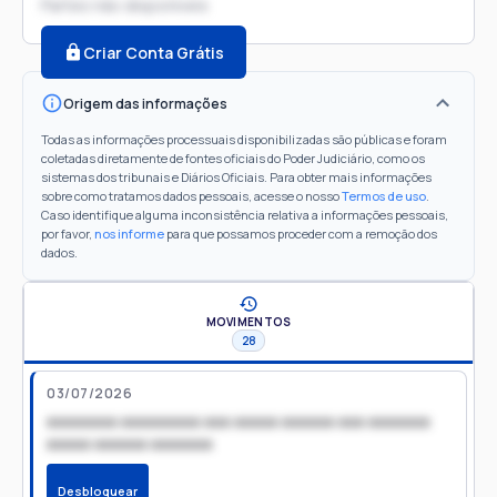
Partes não disponíveis
Criar Conta Grátis
Origem das informações
Todas as informações processuais disponibilizadas são públicas e foram
coletadas diretamente de fontes oficiais do Poder Judiciário, como os
sistemas dos tribunais e Diários Oficiais. Para obter mais informações
sobre como tratamos dados pessoais, acesse o nosso
Termos de uso
.
Caso identifique alguma inconsistência relativa a informações pessoais,
por favor,
nos informe
para que possamos proceder com a remoção dos
dados.
MOVIMENTOS
28
03/07/2026
xxxxxxxx xxxxxxxxx xxx xxxxx xxxxxx xxx xxxxxxx
xxxxx xxxxxx xxxxxxx
Desbloquear