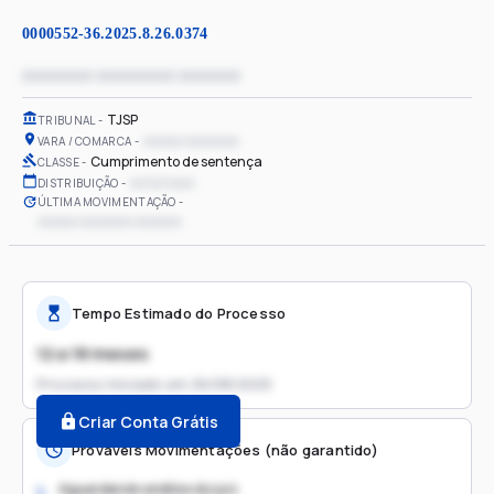
0000552-36.2025.8.26.0374
xxxxxxxx xxxxxxxxx xxxxxxx
TJSP
TRIBUNAL
xxxxxx xxxxxxxx
VARA / COMARCA
Cumprimento de sentença
CLASSE
xx/xx/xxxx
DISTRIBUIÇÃO
ÚLTIMA MOVIMENTAÇÃO
xxxxxx xxxxxxxx xxxxxxx
Tempo Estimado do Processo
12 a 18 meses
Processo iniciado em
26/08/2025
Criar Conta Grátis
Prováveis Movimentações (não garantido)
Aguardando análise do juiz
1.