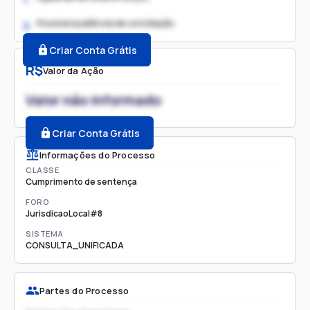
Possível audiência de conciliação
2.
Criar Conta Grátis
R$
Valor da Ação
Valor não informado
Criar Conta Grátis
Informações do Processo
CLASSE
Cumprimento de sentença
FORO
JurisdicaoLocal#8
SISTEMA
CONSULTA_UNIFICADA
Partes do Processo