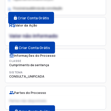
Possível audiência de conciliação
2.
Criar Conta Grátis
R$
Valor da Ação
Valor não informado
Criar Conta Grátis
Informações do Processo
CLASSE
Cumprimento de sentença
SISTEMA
CONSULTA_UNIFICADA
Partes do Processo
Partes não disponíveis