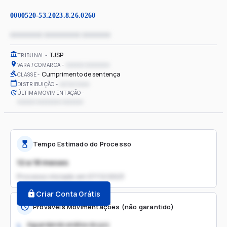
0000520-53.2023.8.26.0260
xxxxxxxx xxxxxxxxx xxxxxxx
TJSP
TRIBUNAL
xxxxxx xxxxxxxx
VARA / COMARCA
Cumprimento de sentença
CLASSE
xx/xx/xxxx
DISTRIBUIÇÃO
ÚLTIMA MOVIMENTAÇÃO
xxxxxx xxxxxxxx xxxxxxx
Tempo Estimado do Processo
12 a 18 meses
Processo iniciado em
07/12/2023
Criar Conta Grátis
Prováveis Movimentações (não garantido)
Aguardando análise do juiz
1.