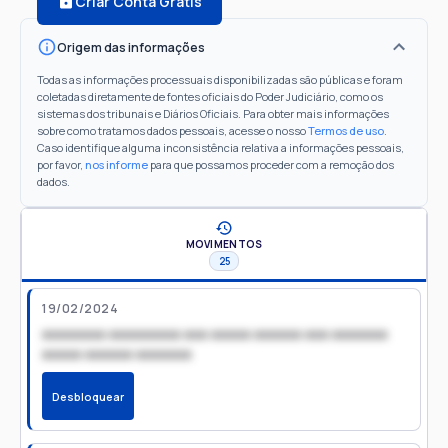
Criar Conta Grátis
Origem das informações
Todas as informações processuais disponibilizadas são públicas e foram
coletadas diretamente de fontes oficiais do Poder Judiciário, como os
sistemas dos tribunais e Diários Oficiais. Para obter mais informações
sobre como tratamos dados pessoais, acesse o nosso
Termos de uso
.
Caso identifique alguma inconsistência relativa a informações pessoais,
por favor,
nos informe
para que possamos proceder com a remoção dos
dados.
MOVIMENTOS
25
19/02/2024
xxxxxxxx xxxxxxxxx xxx xxxxx xxxxxx xxx xxxxxxx
xxxxx xxxxxx xxxxxxx
Desbloquear