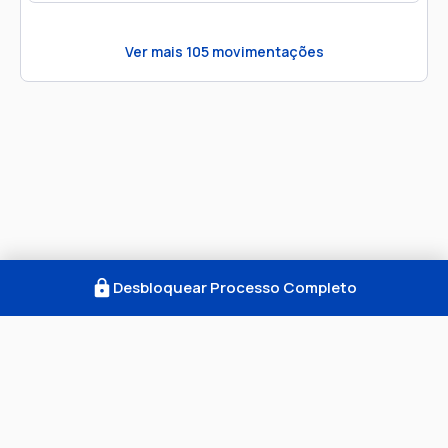
Ver mais
105
movimentações
Desbloquear Processo Completo
Como Funciona
FAQ
Notícias
Termos
Privacidade