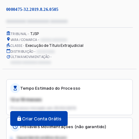
0000475-32.2019.8.26.0505
xxxxxxxx xxxxxxxxx xxxxxxx
TJSP
TRIBUNAL
xxxxxx xxxxxxxx
VARA / COMARCA
Execução de Título Extrajudicial
CLASSE
xx/xx/xxxx
DISTRIBUIÇÃO
ÚLTIMA MOVIMENTAÇÃO
xxxxxx xxxxxxxx xxxxxxx
Tempo Estimado do Processo
12 a 18 meses
Processo iniciado em
25/02/2019
Criar Conta Grátis
Prováveis Movimentações (não garantido)
Aguardando análise do juiz
1.