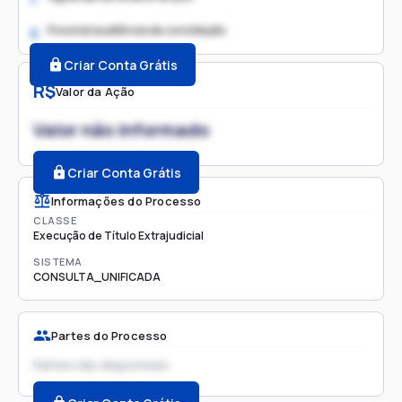
Possível audiência de conciliação
2.
Criar Conta Grátis
R$
Valor da Ação
Valor não informado
Criar Conta Grátis
Informações do Processo
CLASSE
Execução de Título Extrajudicial
SISTEMA
CONSULTA_UNIFICADA
Partes do Processo
Partes não disponíveis