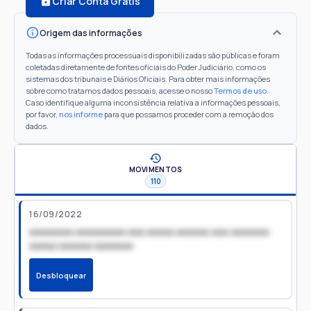
Criar Conta Grátis
Origem das informações
Todas as informações processuais disponibilizadas são públicas e foram
coletadas diretamente de fontes oficiais do Poder Judiciário, como os
sistemas dos tribunais e Diários Oficiais. Para obter mais informações
sobre como tratamos dados pessoais, acesse o nosso
Termos de uso
.
Caso identifique alguma inconsistência relativa a informações pessoais,
por favor,
nos informe
para que possamos proceder com a remoção dos
dados.
MOVIMENTOS
110
16/09/2022
xxxxxxxx xxxxxxxxx xxx xxxxx xxxxxx xxx xxxxxxx
xxxxx xxxxxx xxxxxxx
Desbloquear