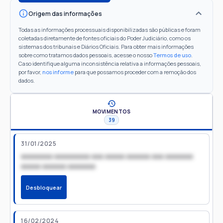
Origem das informações
Todas as informações processuais disponibilizadas são públicas e foram
coletadas diretamente de fontes oficiais do Poder Judiciário, como os
sistemas dos tribunais e Diários Oficiais. Para obter mais informações
sobre como tratamos dados pessoais, acesse o nosso
Termos de uso
.
Caso identifique alguma inconsistência relativa a informações pessoais,
por favor,
nos informe
para que possamos proceder com a remoção dos
dados.
MOVIMENTOS
39
31/01/2025
xxxxxxxx xxxxxxxxx xxx xxxxx xxxxxx xxx xxxxxxx
xxxxx xxxxxx xxxxxxx
Desbloquear
16/02/2024