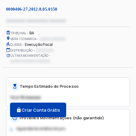
0000406-27.2012.8.05.0150
xxxxxxxx xxxxxxxxx xxxxxxx
BA
TRIBUNAL
xxxxxx xxxxxxxx
VARA / COMARCA
Execução Fiscal
CLASSE
xx/xx/xxxx
DISTRIBUIÇÃO
ÚLTIMA MOVIMENTAÇÃO
xxxxxx xxxxxxxx xxxxxxx
Tempo Estimado do Processo
12 a 18 meses
Criar Conta Grátis
Prováveis Movimentações (não garantido)
Aguardando análise do juiz
1.