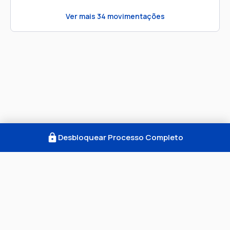
Ver mais
34
movimentações
Desbloquear Processo Completo
Como Funciona
FAQ
Notícias
Termos
Privacidade