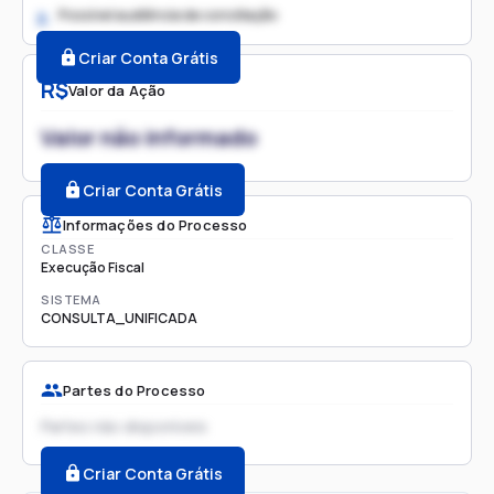
Possível audiência de conciliação
2.
Criar Conta Grátis
R$
Valor da Ação
Valor não informado
Criar Conta Grátis
Informações do Processo
CLASSE
Execução Fiscal
SISTEMA
CONSULTA_UNIFICADA
Partes do Processo
Partes não disponíveis
Criar Conta Grátis