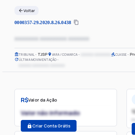
Voltar
0000357-29.2020.8.26.0438
xxxxxxxx xxxxxxxxx xxxxxxx
TJSP
xxxxxx xxxxxxxx
Pr
TRIBUNAL
VARA / COMARCA
CLASSE
ÚLTIMA MOVIMENTAÇÃO
xxxxxx xxxxxxxx xxxxxxx
R$
Valor da Ação
1
Valor não informado
P
Criar Conta Grátis