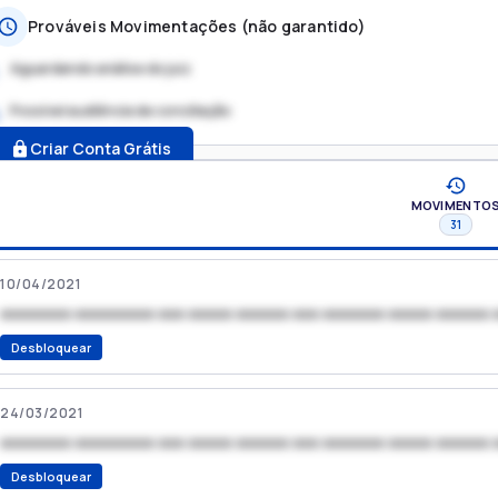
Prováveis Movimentações (não garantido)
Aguardando análise do juiz
Possível audiência de conciliação
.
Criar Conta Grátis
MOVIMENTO
31
10/04/2021
xxxxxxxx xxxxxxxxx xxx xxxxx xxxxxx xxx xxxxxxx xxxxx xxxxxx 
Desbloquear
24/03/2021
xxxxxxxx xxxxxxxxx xxx xxxxx xxxxxx xxx xxxxxxx xxxxx xxxxxx 
Desbloquear