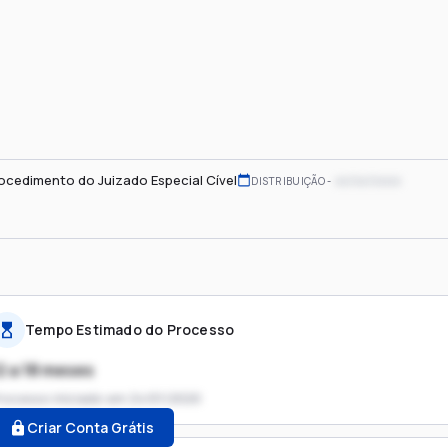
ocedimento do Juizado Especial Cível
xx/xx/xxxx
DISTRIBUIÇÃO
Tempo Estimado do Processo
2 a 18 meses
rocesso iniciado em
24/01/2020
Criar Conta Grátis