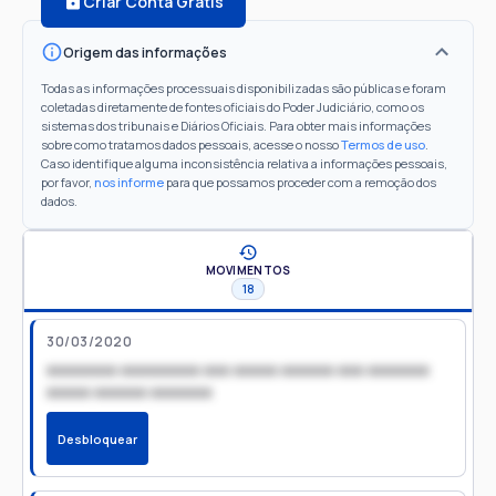
Criar Conta Grátis
Origem das informações
Todas as informações processuais disponibilizadas são públicas e foram
coletadas diretamente de fontes oficiais do Poder Judiciário, como os
sistemas dos tribunais e Diários Oficiais. Para obter mais informações
sobre como tratamos dados pessoais, acesse o nosso
Termos de uso
.
Caso identifique alguma inconsistência relativa a informações pessoais,
por favor,
nos informe
para que possamos proceder com a remoção dos
dados.
MOVIMENTOS
18
30/03/2020
xxxxxxxx xxxxxxxxx xxx xxxxx xxxxxx xxx xxxxxxx
xxxxx xxxxxx xxxxxxx
Desbloquear