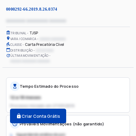
0000292-66.2019.8.26.0374
xxxxxxxx xxxxxxxxx xxxxxxx
TJSP
TRIBUNAL
xxxxxx xxxxxxxx
VARA / COMARCA
Carta Precatória Cível
CLASSE
xx/xx/xxxx
DISTRIBUIÇÃO
ÚLTIMA MOVIMENTAÇÃO
xxxxxx xxxxxxxx xxxxxxx
Tempo Estimado do Processo
12 a 18 meses
Processo iniciado em
27/03/2019
Criar Conta Grátis
Prováveis Movimentações (não garantido)
Aguardando análise do juiz
1.