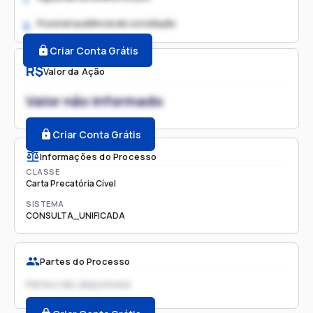
Possível audiência de conciliação
2.
Criar Conta Grátis
R$
Valor da Ação
Valor não informado
Criar Conta Grátis
Informações do Processo
CLASSE
Carta Precatória Cível
SISTEMA
CONSULTA_UNIFICADA
Partes do Processo
Partes não disponíveis