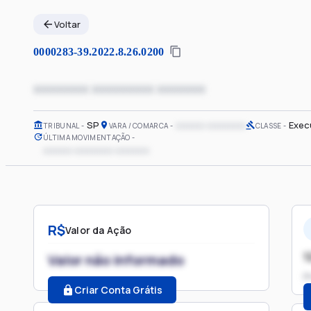
Voltar
0000283-39.2022.8.26.0200
xxxxxxxx xxxxxxxxx xxxxxxx
SP
xxxxxx xxxxxxxx
Exec
TRIBUNAL
VARA / COMARCA
CLASSE
ÚLTIMA MOVIMENTAÇÃO
xxxxxx xxxxxxxx xxxxxxx
R$
Valor da Ação
1
Valor não informado
P
Criar Conta Grátis