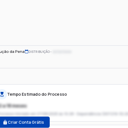
ução da Pena
xx/xx/xxxx
DISTRIBUIÇÃO
Tempo Estimado do Processo
2 a 18 meses
rocesso iniciado em
27/08/2025 às 10:28 - Dependência (0011216-32.2
Criar Conta Grátis