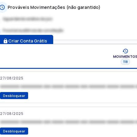
Prováveis Movimentações (não garantido)
Aguardando análise do juiz
Possível audiência de conciliação
.
Criar Conta Grátis
MOVIMENTO
118
27/08/2025
xxxxxxxx xxxxxxxxx xxx xxxxx xxxxxx xxx xxxxxxx xxxxx xxxxxx 
Desbloquear
27/08/2025
xxxxxxxx xxxxxxxxx xxx xxxxx xxxxxx xxx xxxxxxx xxxxx xxxxxx 
Desbloquear