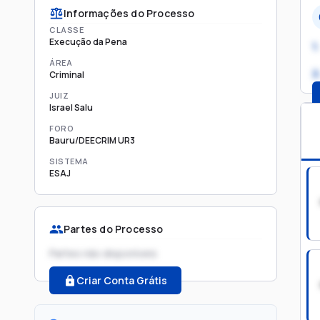
Informações do Processo
CLASSE
Execução da Pena
1.
ÁREA
2
Criminal
JUIZ
Israel Salu
FORO
Bauru/DEECRIM UR3
SISTEMA
ESAJ
Partes do Processo
Partes não disponíveis
Criar Conta Grátis