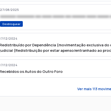
27/08/2025
xxxxxxxx xxxxxxxxx xxx xxxxx xxxxxx xxx xxxxxxx xxxxx xxxxxx 
Desbloquear
17/12/2024
Redistribuído por Dependência (movimentação exclusiva do 
judicial (Redistribuição por estar apenso/entranhado ao pr
17/12/2024
Recebidos os Autos do Outro Foro
Ver mais
113
movime