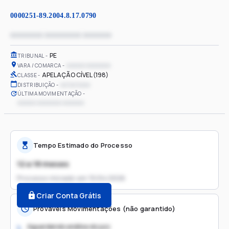
0000251-89.2004.8.17.0790
xxxxxxxx xxxxxxxxx xxxxxxx
PE
TRIBUNAL
xxxxxx xxxxxxxx
VARA / COMARCA
APELAÇÃO CÍVEL (198)
CLASSE
xx/xx/xxxx
DISTRIBUIÇÃO
ÚLTIMA MOVIMENTAÇÃO
xxxxxx xxxxxxxx xxxxxxx
Tempo Estimado do Processo
12 a 18 meses
Processo iniciado em
15/04/2026
Criar Conta Grátis
Prováveis Movimentações (não garantido)
Aguardando análise do juiz
1.