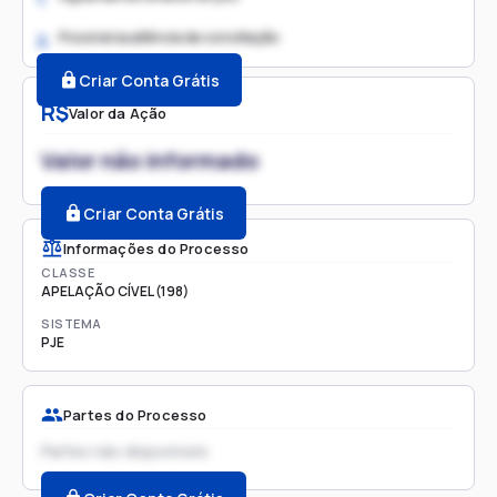
Possível audiência de conciliação
2.
Criar Conta Grátis
R$
Valor da Ação
Valor não informado
Criar Conta Grátis
Informações do Processo
CLASSE
APELAÇÃO CÍVEL (198)
SISTEMA
PJE
Partes do Processo
Partes não disponíveis