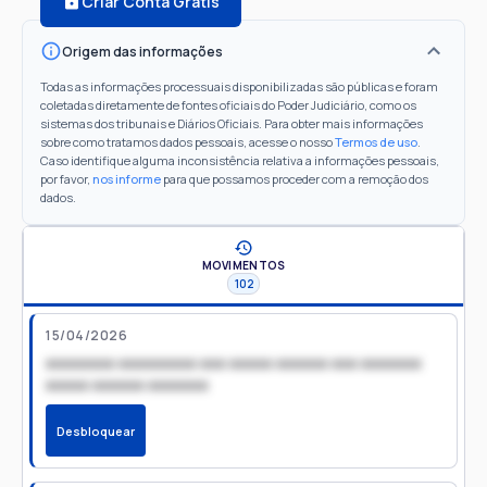
Criar Conta Grátis
Origem das informações
Todas as informações processuais disponibilizadas são públicas e foram
coletadas diretamente de fontes oficiais do Poder Judiciário, como os
sistemas dos tribunais e Diários Oficiais. Para obter mais informações
sobre como tratamos dados pessoais, acesse o nosso
Termos de uso
.
Caso identifique alguma inconsistência relativa a informações pessoais,
por favor,
nos informe
para que possamos proceder com a remoção dos
dados.
MOVIMENTOS
102
15/04/2026
xxxxxxxx xxxxxxxxx xxx xxxxx xxxxxx xxx xxxxxxx
xxxxx xxxxxx xxxxxxx
Desbloquear