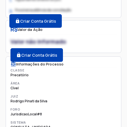
1.
Possível audiência de conciliação
2.
Criar Conta Grátis
R$
Valor da Ação
Valor não informado
Criar Conta Grátis
Informações do Processo
CLASSE
Precatório
ÁREA
Cível
JUIZ
Rodrigo Pinati da Silva
FORO
JurisdicaoLocal#8
SISTEMA