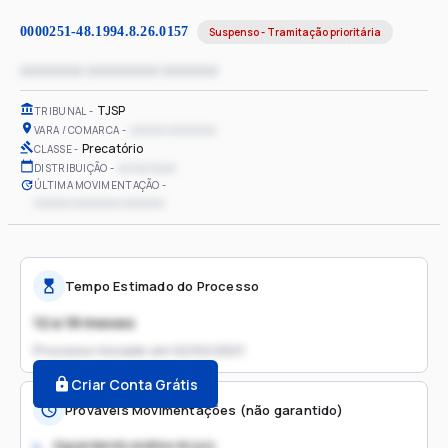
0000251-48.1994.8.26.0157
Suspenso - Tramitação prioritária
xxxxxxxx xxxxxxxxx xxxxxxx
TJSP
TRIBUNAL
xxxxxx xxxxxxxx
VARA / COMARCA
Precatório
CLASSE
xx/xx/xxxx
DISTRIBUIÇÃO
ÚLTIMA MOVIMENTAÇÃO
xxxxxx xxxxxxxx xxxxxxx
Tempo Estimado do Processo
12 a 18 meses
Processo iniciado em
02/02/2021
Criar Conta Grátis
Prováveis Movimentações (não garantido)
Aguardando análise do juiz