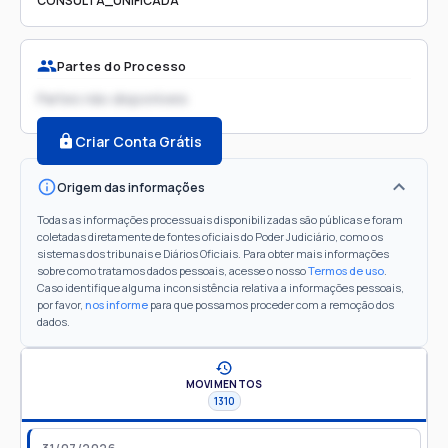
CONSULTA_UNIFICADA
Partes do Processo
Partes não disponíveis
Criar Conta Grátis
Origem das informações
Todas as informações processuais disponibilizadas são públicas e foram
coletadas diretamente de fontes oficiais do Poder Judiciário, como os
sistemas dos tribunais e Diários Oficiais. Para obter mais informações
sobre como tratamos dados pessoais, acesse o nosso
Termos de uso
.
Caso identifique alguma inconsistência relativa a informações pessoais,
por favor,
nos informe
para que possamos proceder com a remoção dos
dados.
MOVIMENTOS
1310