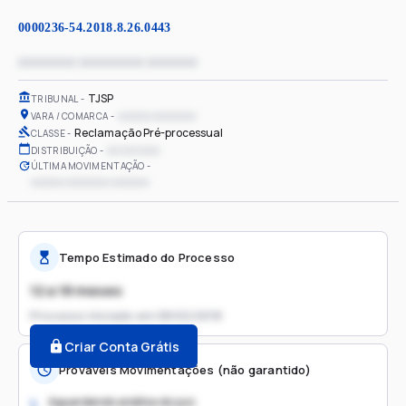
0000236-54.2018.8.26.0443
xxxxxxxx xxxxxxxxx xxxxxxx
TJSP
TRIBUNAL
xxxxxx xxxxxxxx
VARA / COMARCA
Reclamação Pré-processual
CLASSE
xx/xx/xxxx
DISTRIBUIÇÃO
ÚLTIMA MOVIMENTAÇÃO
xxxxxx xxxxxxxx xxxxxxx
Tempo Estimado do Processo
12 a 18 meses
Processo iniciado em
08/02/2018
Criar Conta Grátis
Prováveis Movimentações (não garantido)
Aguardando análise do juiz
1.