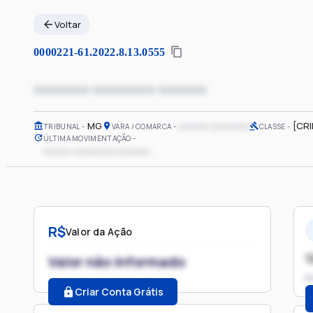
Voltar
0000221-61.2022.8.13.0555
xxxxxxxx xxxxxxxxx xxxxxxx
MG
xxxxxx xxxxxxxx
[CR
TRIBUNAL
VARA / COMARCA
CLASSE
ÚLTIMA MOVIMENTAÇÃO
xxxxxx xxxxxxxx xxxxxxx
R$
Valor da Ação
1
Valor não informado
P
Criar Conta Grátis