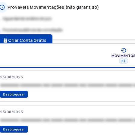
Prováveis Movimentações (não garantido)
Aguardando análise do juiz
Possível audiência de conciliação
.
Criar Conta Grátis
MOVIMENTO
64
23/08/2023
xxxxxxxx xxxxxxxxx xxx xxxxx xxxxxx xxx xxxxxxx xxxxx xxxxxx 
Desbloquear
23/08/2023
xxxxxxxx xxxxxxxxx xxx xxxxx xxxxxx xxx xxxxxxx xxxxx xxxxxx 
Desbloquear