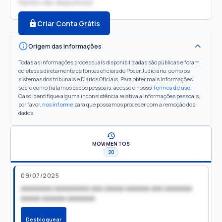
Partes não disponíveis
Criar Conta Grátis
Origem das informações
Todas as informações processuais disponibilizadas são públicas e foram
coletadas diretamente de fontes oficiais do Poder Judiciário, como os
sistemas dos tribunais e Diários Oficiais. Para obter mais informações
sobre como tratamos dados pessoais, acesse o nosso
Termos de uso
.
Caso identifique alguma inconsistência relativa a informações pessoais,
por favor,
nos informe
para que possamos proceder com a remoção dos
dados.
MOVIMENTOS
20
09/07/2025
xxxxxxxx xxxxxxxxx xxx xxxxx xxxxxx xxx xxxxxxx
xxxxx xxxxxx xxxxxxx
Desbloquear