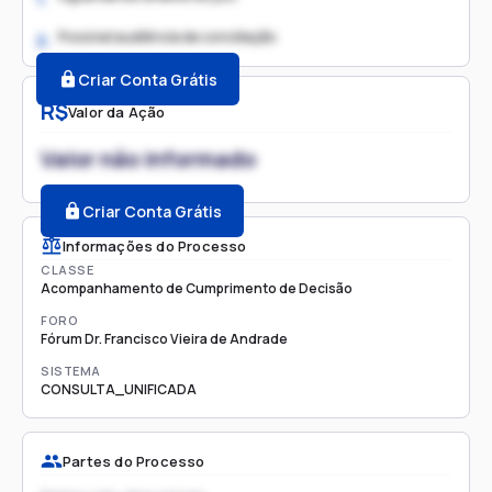
Possível audiência de conciliação
2.
Criar Conta Grátis
R$
Valor da Ação
Valor não informado
Criar Conta Grátis
Informações do Processo
CLASSE
Acompanhamento de Cumprimento de Decisão
FORO
Fórum Dr. Francisco Vieira de Andrade
SISTEMA
CONSULTA_UNIFICADA
Partes do Processo