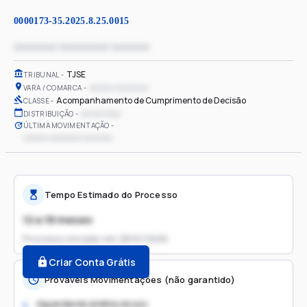
0000173-35.2025.8.25.0015
xxxxxxxx xxxxxxxxx xxxxxxx
TJSE
TRIBUNAL
xxxxxx xxxxxxxx
VARA / COMARCA
Acompanhamento de Cumprimento de Decisão
CLASSE
xx/xx/xxxx
DISTRIBUIÇÃO
ÚLTIMA MOVIMENTAÇÃO
xxxxxx xxxxxxxx xxxxxxx
Tempo Estimado do Processo
12 a 18 meses
Processo iniciado em
28/01/2025
Criar Conta Grátis
Prováveis Movimentações (não garantido)
Aguardando análise do juiz
1.