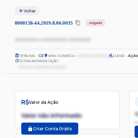
Voltar
0000158-44.2019.8.06.0035
Julgado
xxxxxxxx xxxxxxxxx xxxxxxx
CE
xxxxxx xxxxxxxx
Ação
TRIBUNAL
VARA / COMARCA
CLASSE
ÚLTIMA MOVIMENTAÇÃO
xxxxxx xxxxxxxx xxxxxxx
R$
Valor da Ação
1
Valor não informado
P
Criar Conta Grátis