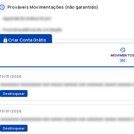
Prováveis Movimentações (não garantido)
Aguardando análise do juiz
Possível audiência de conciliação
.
Criar Conta Grátis
MOVIMENTO
250
15/01/2026
xxxxxxxx xxxxxxxxx xxx xxxxx xxxxxx xxx xxxxxxx xxxxx xxxxxx 
Desbloquear
15/01/2026
xxxxxxxx xxxxxxxxx xxx xxxxx xxxxxx xxx xxxxxxx xxxxx xxxxxx 
Desbloquear