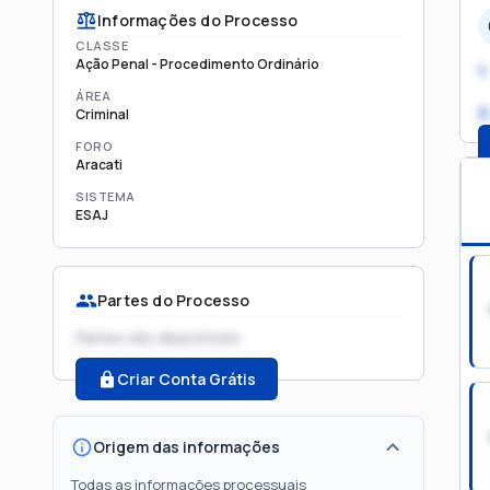
Informações do Processo
CLASSE
Ação Penal - Procedimento Ordinário
1.
ÁREA
2
Criminal
FORO
Aracati
SISTEMA
ESAJ
Partes do Processo
Partes não disponíveis
Criar Conta Grátis
Origem das informações
Todas as informações processuais