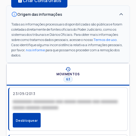
Criar Conta Grátis
Origem das informações
Todas as informações processuais disponibilizadas são públicas e foram
coletadas diretamente de fontes oficiais do Poder Judiciário, como os
sistemas dos tribunais e Diários Oficiais. Para obter mais informações
sobre como tratamos dados pessoais, acesse o nosso
Termos de uso
.
Caso identifique alguma inconsistência relativa a informações pessoais,
por favor,
nos informe
para que possamos proceder com a remoção dos
dados.
MOVIMENTOS
63
23/09/2013
xxxxxxxx xxxxxxxxx xxx xxxxx xxxxxx xxx xxxxxxx
xxxxx xxxxxx xxxxxxx
Desbloquear