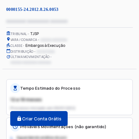
0000155-24.2012.8.26.0053
xxxxxxxx xxxxxxxxx xxxxxxx
TJSP
TRIBUNAL
xxxxxx xxxxxxxx
VARA / COMARCA
Embargos à Execução
CLASSE
xx/xx/xxxx
DISTRIBUIÇÃO
ÚLTIMA MOVIMENTAÇÃO
xxxxxx xxxxxxxx xxxxxxx
Tempo Estimado do Processo
12 a 18 meses
Processo iniciado em
09/01/2012
Criar Conta Grátis
Prováveis Movimentações (não garantido)
Aguardando análise do juiz
1.