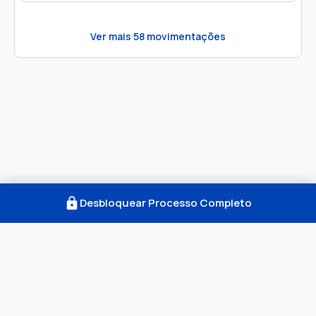
Ver mais
58
movimentações
Desbloquear Processo Completo
Como Funciona
FAQ
Notícias
Termos
Privacidade