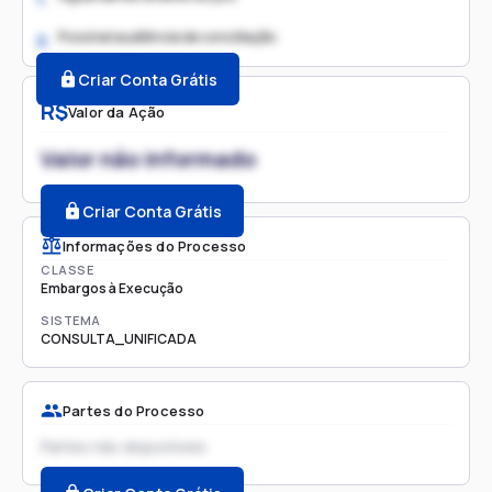
Possível audiência de conciliação
2.
Criar Conta Grátis
R$
Valor da Ação
Valor não informado
Criar Conta Grátis
Informações do Processo
CLASSE
Embargos à Execução
SISTEMA
CONSULTA_UNIFICADA
Partes do Processo
Partes não disponíveis