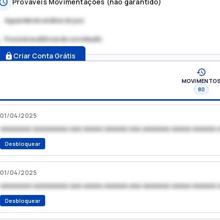
Prováveis Movimentações (não garantido)
Aguardando análise do juiz
Possível audiência de conciliação
.
Criar Conta Grátis
MOVIMENTO
80
01/04/2025
xxxxxxxx xxxxxxxxx xxx xxxxx xxxxxx xxx xxxxxxx xxxxx xxxxxx 
Desbloquear
01/04/2025
xxxxxxxx xxxxxxxxx xxx xxxxx xxxxxx xxx xxxxxxx xxxxx xxxxxx 
Desbloquear