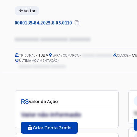
Voltar
0000135-84.2025.8.05.0110
xxxxxxxx xxxxxxxxx xxxxxxx
TJBA
xxxxxx xxxxxxxx
Cu
TRIBUNAL
VARA / COMARCA
CLASSE
ÚLTIMA MOVIMENTAÇÃO
xxxxxx xxxxxxxx xxxxxxx
R$
Valor da Ação
1
Valor não informado
Criar Conta Grátis