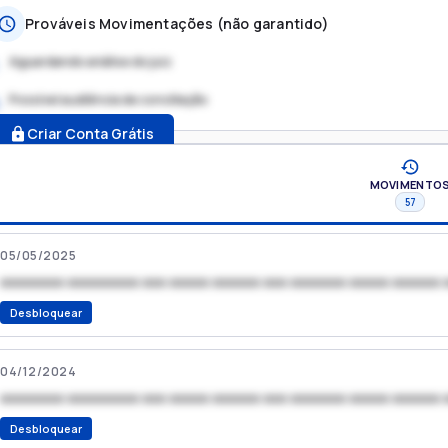
Prováveis Movimentações (não garantido)
Aguardando análise do juiz
Possível audiência de conciliação
.
Criar Conta Grátis
MOVIMENTO
57
05/05/2025
xxxxxxxx xxxxxxxxx xxx xxxxx xxxxxx xxx xxxxxxx xxxxx xxxxxx 
Desbloquear
04/12/2024
xxxxxxxx xxxxxxxxx xxx xxxxx xxxxxx xxx xxxxxxx xxxxx xxxxxx 
Desbloquear