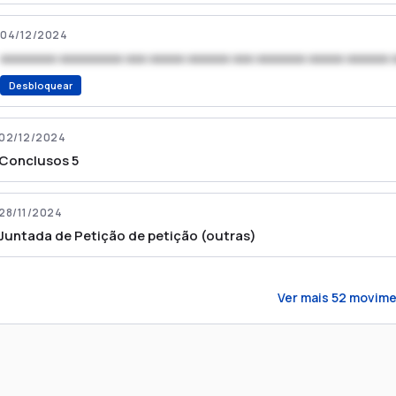
04/12/2024
xxxxxxxx xxxxxxxxx xxx xxxxx xxxxxx xxx xxxxxxx xxxxx xxxxxx 
Desbloquear
02/12/2024
Conclusos 5
28/11/2024
Juntada de Petição de petição (outras)
Ver mais
52
movime