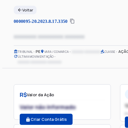
Voltar
0000095-20.2023.8.17.3350
xxxxxxxx xxxxxxxxx xxxxxxx
PE
xxxxxx xxxxxxxx
AÇÃO
TRIBUNAL
VARA / COMARCA
CLASSE
ÚLTIMA MOVIMENTAÇÃO
xxxxxx xxxxxxxx xxxxxxx
R$
Valor da Ação
1
Valor não informado
P
Criar Conta Grátis