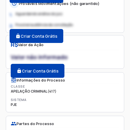
Prováveis Movimentações (não garantido)
Aguardando análise do juiz
1.
Possível audiência de conciliação
2.
Criar Conta Grátis
R$
Valor da Ação
Valor não informado
Criar Conta Grátis
Informações do Processo
CLASSE
APELAÇÃO CRIMINAL (417)
SISTEMA
PJE
Partes do Processo