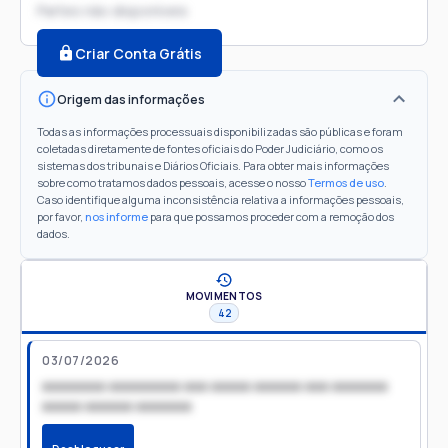
Partes não disponíveis
Criar Conta Grátis
Origem das informações
Todas as informações processuais disponibilizadas são públicas e foram
coletadas diretamente de fontes oficiais do Poder Judiciário, como os
sistemas dos tribunais e Diários Oficiais. Para obter mais informações
sobre como tratamos dados pessoais, acesse o nosso
Termos de uso
.
Caso identifique alguma inconsistência relativa a informações pessoais,
por favor,
nos informe
para que possamos proceder com a remoção dos
dados.
MOVIMENTOS
42
03/07/2026
xxxxxxxx xxxxxxxxx xxx xxxxx xxxxxx xxx xxxxxxx
xxxxx xxxxxx xxxxxxx