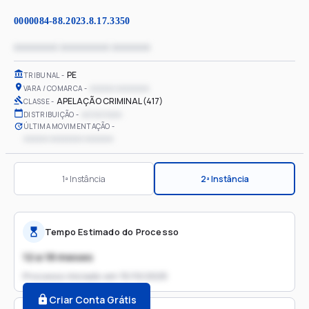
0000084-88.2023.8.17.3350
xxxxxxxx xxxxxxxxx xxxxxxx
PE
TRIBUNAL
xxxxxx xxxxxxxx
VARA / COMARCA
APELAÇÃO CRIMINAL (417)
CLASSE
xx/xx/xxxx
DISTRIBUIÇÃO
ÚLTIMA MOVIMENTAÇÃO
xxxxxx xxxxxxxx xxxxxxx
1ª Instância
2ª Instância
Tempo Estimado do Processo
12 a 18 meses
Processo iniciado em
15/10/2025
Criar Conta Grátis