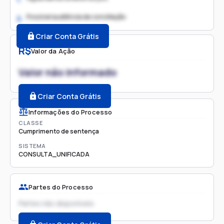
Possível audiência de conciliação
2.
Criar Conta Grátis
R$
Valor da Ação
Valor não informado
Criar Conta Grátis
Informações do Processo
CLASSE
Cumprimento de sentença
SISTEMA
CONSULTA_UNIFICADA
Partes do Processo
Partes não disponíveis