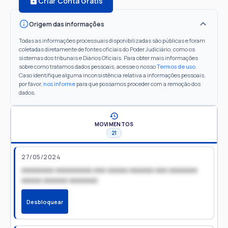
Criar Conta Grátis
Origem das informações
Todas as informações processuais disponibilizadas são públicas e foram
coletadas diretamente de fontes oficiais do Poder Judiciário, como os
sistemas dos tribunais e Diários Oficiais. Para obter mais informações
sobre como tratamos dados pessoais, acesse o nosso
Termos de uso
.
Caso identifique alguma inconsistência relativa a informações pessoais,
por favor,
nos informe
para que possamos proceder com a remoção dos
dados.
MOVIMENTOS
21
27/05/2024
xxxxxxxx xxxxxxxxx xxx xxxxx xxxxxx xxx xxxxxxx
xxxxx xxxxxx xxxxxxx
Desbloquear