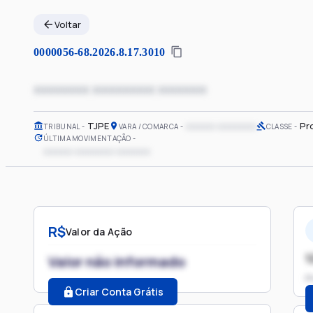
Voltar
0000056-68.2026.8.17.3010
xxxxxxxx xxxxxxxxx xxxxxxx
TJPE
xxxxxx xxxxxxxx
Pr
TRIBUNAL
VARA / COMARCA
CLASSE
ÚLTIMA MOVIMENTAÇÃO
xxxxxx xxxxxxxx xxxxxxx
R$
Valor da Ação
1
Valor não informado
P
Criar Conta Grátis