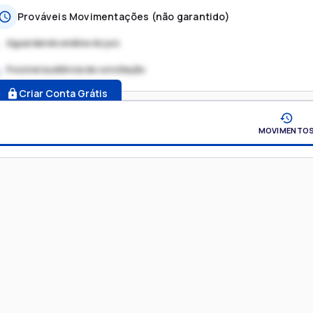
Prováveis Movimentações (não garantido)
Aguardando análise do juiz
Possível audiência de conciliação
.
Criar Conta Grátis
MOVIMENTO