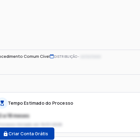
ocedimento Comum Cível
xx/xx/xxxx
DISTRIBUIÇÃO
Tempo Estimado do Processo
2 a 18 meses
rocesso iniciado em
16/01/2026
Criar Conta Grátis