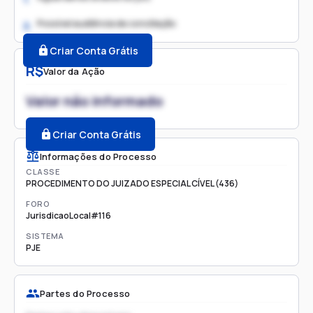
Possível audiência de conciliação
2.
Criar Conta Grátis
R$
Valor da Ação
Valor não informado
Criar Conta Grátis
Informações do Processo
CLASSE
PROCEDIMENTO DO JUIZADO ESPECIAL CÍVEL (436)
FORO
JurisdicaoLocal#116
SISTEMA
PJE
Partes do Processo