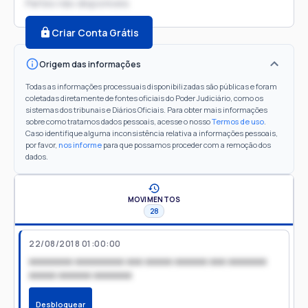
Partes não disponíveis
Criar Conta Grátis
Origem das informações
Todas as informações processuais disponibilizadas são públicas e foram
coletadas diretamente de fontes oficiais do Poder Judiciário, como os
sistemas dos tribunais e Diários Oficiais. Para obter mais informações
sobre como tratamos dados pessoais, acesse o nosso
Termos de uso
.
Caso identifique alguma inconsistência relativa a informações pessoais,
por favor,
nos informe
para que possamos proceder com a remoção dos
dados.
MOVIMENTOS
28
22/08/2018 01:00:00
xxxxxxxx xxxxxxxxx xxx xxxxx xxxxxx xxx xxxxxxx
xxxxx xxxxxx xxxxxxx
Desbloquear