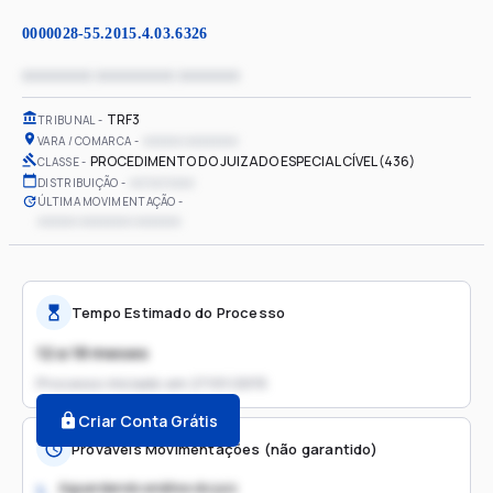
0000028-55.2015.4.03.6326
xxxxxxxx xxxxxxxxx xxxxxxx
TRF3
TRIBUNAL
xxxxxx xxxxxxxx
VARA / COMARCA
PROCEDIMENTO DO JUIZADO ESPECIAL CÍVEL (436)
CLASSE
xx/xx/xxxx
DISTRIBUIÇÃO
ÚLTIMA MOVIMENTAÇÃO
xxxxxx xxxxxxxx xxxxxxx
Tempo Estimado do Processo
12 a 18 meses
Processo iniciado em
27/01/2015
Criar Conta Grátis
Prováveis Movimentações (não garantido)
Aguardando análise do juiz
1.