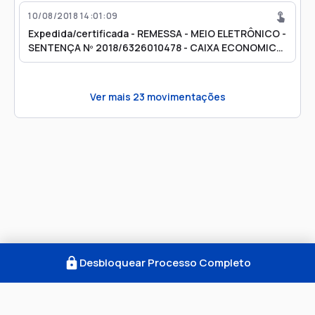
10/08/2018 14:01:09
Expedida/certificada - REMESSA - MEIO ELETRÔNICO -
SENTENÇA Nº 2018/6326010478 - CAIXA ECONOMICA
FEDERAL
Ver mais
23
movimentações
Desbloquear Processo Completo
Como Funciona
FAQ
Notícias
Termos
Privacidade