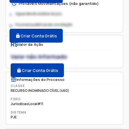
Prováveis Movimentações (não garantido)
Aguardando análise do juiz
1.
Possível audiência de conciliação
2.
Criar Conta Grátis
R$
Valor da Ação
Valor não informado
Criar Conta Grátis
Informações do Processo
CLASSE
RECURSO INOMINADO CÍVEL (460)
FORO
JurisdicaoLocal#11
SISTEMA
PJE