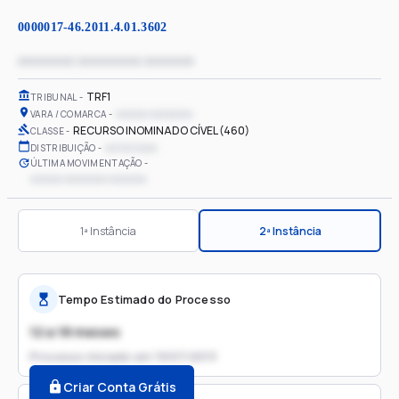
0000017-46.2011.4.01.3602
xxxxxxxx xxxxxxxxx xxxxxxx
TRF1
TRIBUNAL
xxxxxx xxxxxxxx
VARA / COMARCA
RECURSO INOMINADO CÍVEL (460)
CLASSE
xx/xx/xxxx
DISTRIBUIÇÃO
ÚLTIMA MOVIMENTAÇÃO
xxxxxx xxxxxxxx xxxxxxx
1ª Instância
2ª Instância
Tempo Estimado do Processo
12 a 18 meses
Processo iniciado em
19/07/2013
Criar Conta Grátis