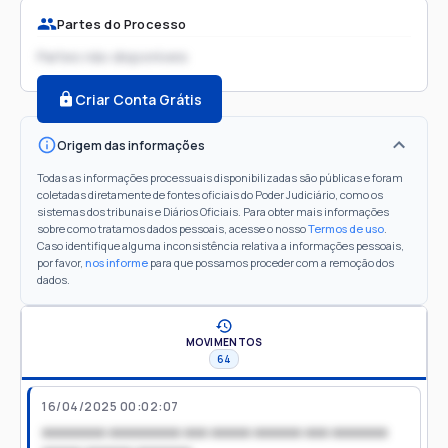
Partes do Processo
Partes não disponíveis
Criar Conta Grátis
Origem das informações
Todas as informações processuais disponibilizadas são públicas e foram
coletadas diretamente de fontes oficiais do Poder Judiciário, como os
sistemas dos tribunais e Diários Oficiais. Para obter mais informações
sobre como tratamos dados pessoais, acesse o nosso
Termos de uso
.
Caso identifique alguma inconsistência relativa a informações pessoais,
por favor,
nos informe
para que possamos proceder com a remoção dos
dados.
MOVIMENTOS
64
16/04/2025 00:02:07
xxxxxxxx xxxxxxxxx xxx xxxxx xxxxxx xxx xxxxxxx