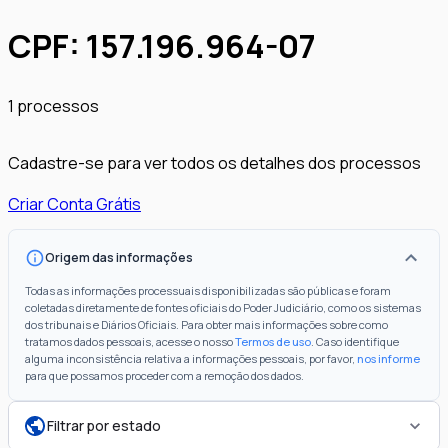
CPF
:
157.196.964-07
1
processos
Cadastre-se para ver todos os detalhes dos processos
Criar Conta Grátis
Origem das informações
Todas as informações processuais disponibilizadas são públicas e foram
coletadas diretamente de fontes oficiais do Poder Judiciário, como os sistemas
dos tribunais e Diários Oficiais. Para obter mais informações sobre como
tratamos dados pessoais, acesse o nosso
Termos de uso
. Caso identifique
alguma inconsistência relativa a informações pessoais, por favor,
nos informe
para que possamos proceder com a remoção dos dados.
Filtrar por estado