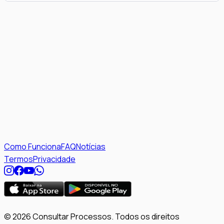
Procedimento do Juizado Especial Cível
0055245-38.2026.4.05.8300
Unificado · BRASIL
PARTES
Autor: xxxxx xxxxxxxx · Réu: xxxxxxx xxx xxxx
30/07/2026
Última movimentação:
·
xxxxxxxx xxxxxxxxx xxx xxxxx xxxxx
Como Funciona
FAQ
Notícias
Termos
Privacidade
© 2026 Consultar Processos. Todos os direitos